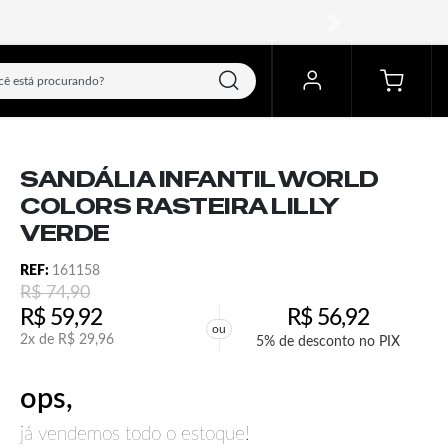
próximo
SANDÁLIA INFANTIL WORLD
COLORS RASTEIRA LILLY
VERDE
REF:
161158
R$
74,90
R$
59,92
R$
56,92
ou
2x de
R$
29,96
5% de desconto no PIX
ops,
já vendemos todo o estoque!