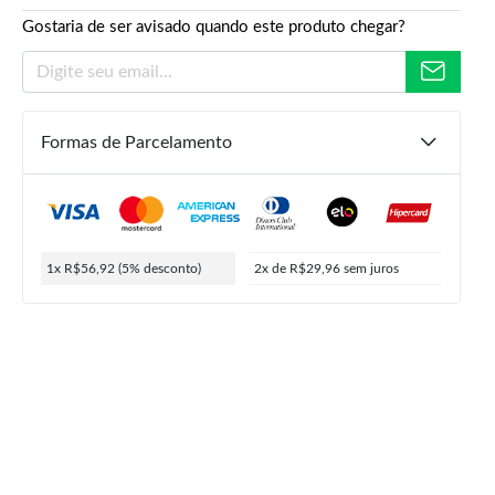
Gostaria de ser avisado quando este produto chegar?
Formas de Parcelamento
R$
74,90
R$
59,92
R$
56,92
1x R$56,92
(5% desconto)
2x de R$29,96
sem juros
ou
2x de
R$
29,96
5% de desconto no PIX