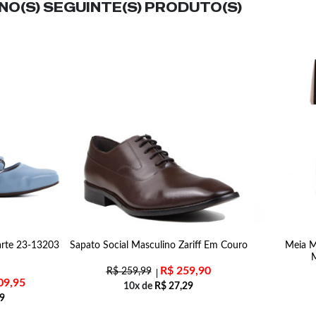
O(S) SEGUINTE(S) PRODUTO(S)
arte 23-13203
Sapato Social Masculino Zariff Em Couro
Meia M
R$
259,90
R$
259,99
09,95
10x de
R$
27,29
9