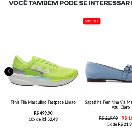
VOCÊ TAMBÉM PODE SE INTERESSAR N
50% OFF
Tênis Fila Masculino Fastpace Limao
Sapatilha Feminina Via M
Azul Claro
R$
499,90
R$
1
R$
219,90
10x de
R$
52,49
5x de
R$
21,9