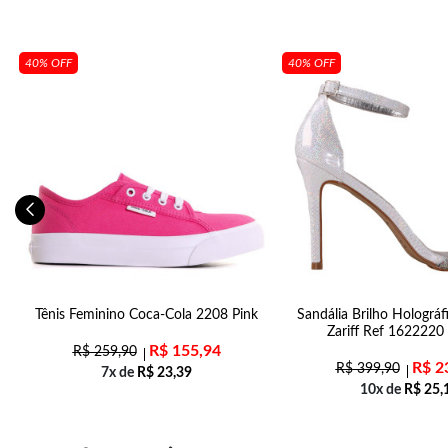
40% OFF
40% OFF
6
Tênis Feminino Coca-Cola 2208 Pink
Sandália Brilho Holográf
Zariff Ref 1622220
R$
155,94
R$
259,90
R$
2
R$
399,90
7x de
R$
23,39
10x de
R$
25,