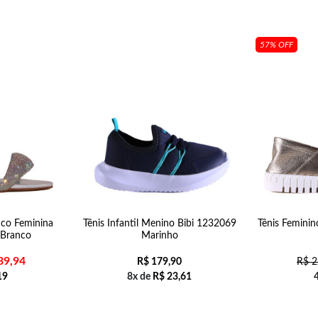
57% OFF
ico Feminina
Tênis Infantil Menino Bibi 1232069
Tênis Feminin
 Branco
Marinho
39,94
R$
179,90
R$
2
19
8x de
R$
23,61