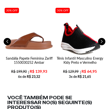
30% OFF
50% OFF
a
Sandália Papete Feminina Zariff
Tênis Infantil Masculino Energy
1550030252 Ambar
Kidy Preto e Vermelho
R$
139,93
R$
64,95
R$
199,90
R$
129,99
6x de
R$
23,32
3x de
R$
21,65
VOCÊ TAMBÉM PODE SE
INTERESSAR NO(S) SEGUINTE(S)
PRODUTO(S)