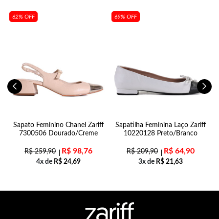
62% OFF
69% OFF
Sapato Feminino Chanel Zariff
Sapatilha Feminina Laço Zariff
7300506 Dourado/Creme
10220128 Preto/Branco
R$
98,76
R$
64,90
R$
259,90
R$
209,90
4x de
R$
24,69
3x de
R$
21,63