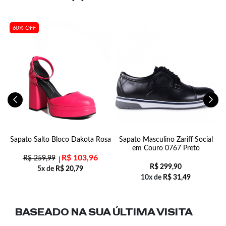
60% OFF
s
Sapato Salto Bloco Dakota Rosa
Sapato Masculino Zariff Social
em Couro 0767 Preto
R$
103,96
R$
259,99
R$
299,90
5x de
R$
20,79
10x de
R$
31,49
BASEADO NA SUA
ÚLTIMA VISITA