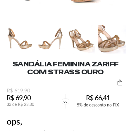
SANDÁLIA FEMININA ZARIFF
COM STRASS OURO
R$
619,90
R$
69,90
R$
66,41
ou
3x de
R$
23,30
5% de desconto no PIX
ops,