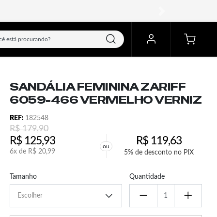
próximo
SANDÁLIA FEMININA ZARIFF
6059-466 VERMELHO VERNIZ
REF:
182548
R$
179,90
R$
125,93
R$
119,63
ou
6x de
R$
20,99
5% de desconto no PIX
Tamanho
Quantidade