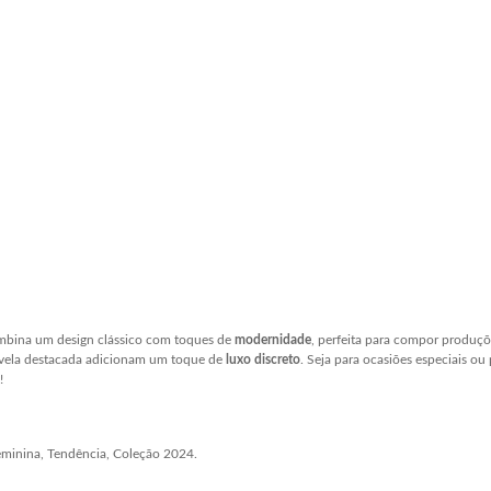
combina um design clássico com toques de
modernidade
, perfeita para compor produ
fivela destacada adicionam um toque de
luxo discreto
. Seja para ocasiões especiais ou
!
Feminina, Tendência, Coleção 2024.