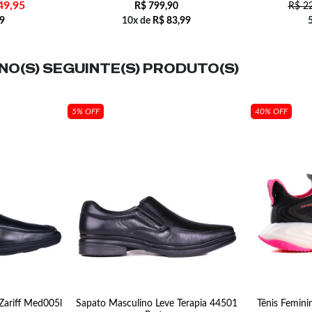
49,95
R$
799,90
R$
22
9
10x de
R$
83,99
O(S) SEGUINTE(S) PRODUTO(S)
5% OFF
40% OFF
Zariff Med005l
Sapato Masculino Leve Terapia 44501
Tênis Femini