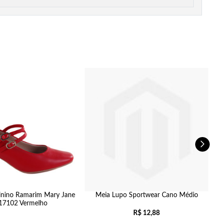
inino Ramarim Mary Jane
Meia Lupo Sportwear Cano Médio
T
17102 Vermelho
R$
12,88