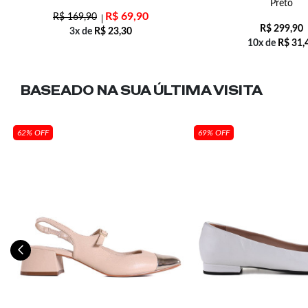
Preto
R$
69,90
R$
169,90
R$
299,90
3x de
R$
23,30
10x de
R$
31,
BASEADO NA SUA
ÚLTIMA VISITA
62% OFF
69% OFF