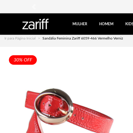
anterior
MULHER
HOMEM
KID
Ir para Página Inicial
Sandália Feminina Zariff 6059-466 Vermelho Verniz
30% OFF