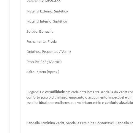
Referência: 6059-466
Material Externo: Sintético
Material Interno: Sintético
Solado: Borracha
Fechamento: Fivela
Detalhes: Pespontos / Verniz
Peso Pé: 265g (Aprox.)
Salto: 7,5cm (Aprox.)
Elegância e
versatilidade
em cada detalhe! Esta sandália da Zariff 
conforto para o dia inteiro, enquanto o acabamento impecável e a 
escolha
ideal
para mulheres que valorizam estilo e
conforto absoluto
Sandália Feminina Zariff, Sandália Feminina Confortável, Sandália 