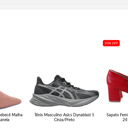
50% OFF
 Bebecê Malha
Tênis Masculino Asics Dynablast 5
Sapato Fem
anela
Cinza/Preto
24