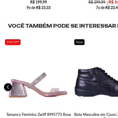
R$
1
R$
199,99
R$
299,99
9x de
R$
23,33
7x de
R$
22,4
VOCÊ TAMBÉM PODE SE INTERESSAR N
59% OFF
Novo
o
Tamanco Feminino Zariff 8995773 Rosa
Bota Masculina em Couro 