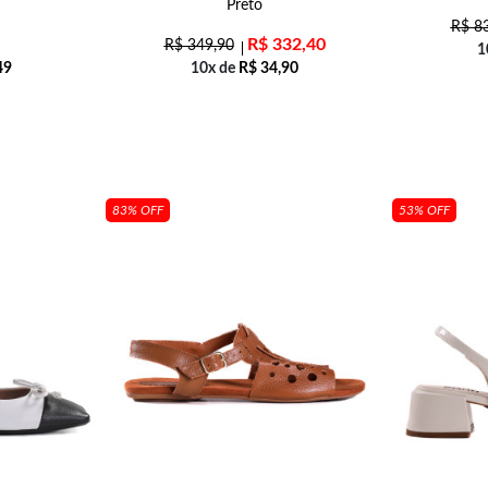
Preto
R$
83
R$
332,40
R$
349,90
1
49
10x de
R$
34,90
83% OFF
53% OFF