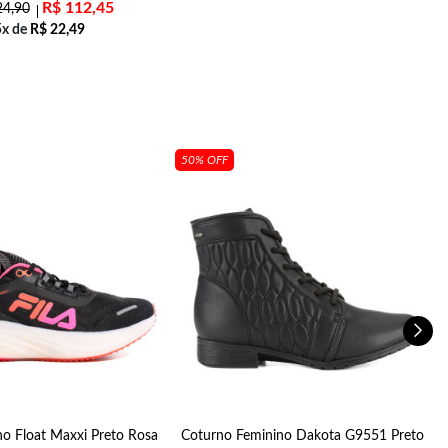
R$
112,45
4,90
5x de
R$
22,49
50% OFF
no Float Maxxi Preto Rosa
Coturno Feminino Dakota G9551 Preto