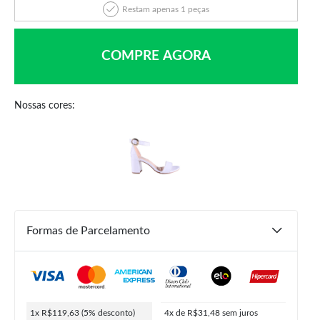
Restam apenas 1 peças
COMPRE AGORA
Nossas cores:
R$
179,90
R$
125,93
R$
119,63
ou
6x de
R$
20,99
5% de desconto no PIX
Formas de Parcelamento
COMPRAR
1x R$119,63
(5% desconto)
4x de R$31,48
sem juros