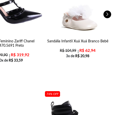
Feminino Zariff Chanel
Sandália Infantil Xuá Xuá Branco Bebê
470.5691 Preto
R$
62,94
R$
104,99
R$
319,92
9,90
3x de
R$
20,98
0x de
R$
33,59
74% OFF