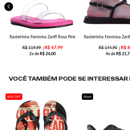
at
Rasteirinha Feminina Zariff Rosa Pink
Rasteirinha Feminina Zari
R$
47,99
R$
8
R$
119,99
R$
144,90
2x de
R$
24,00
4x de
R$
21,7
VOCÊ TAMBÉM PODE SE INTERESSAR N
60% OFF
Novo