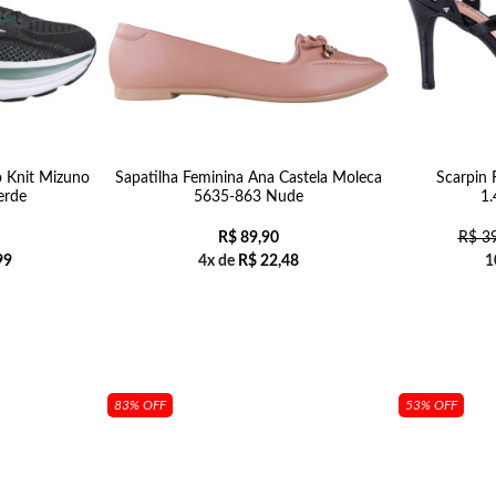
o Knit Mizuno
Sapatilha Feminina Ana Castela Moleca
Scarpin 
erde
5635-863 Nude
1.
R$
89,90
R$
39
99
4x de
R$
22,48
1
83% OFF
53% OFF