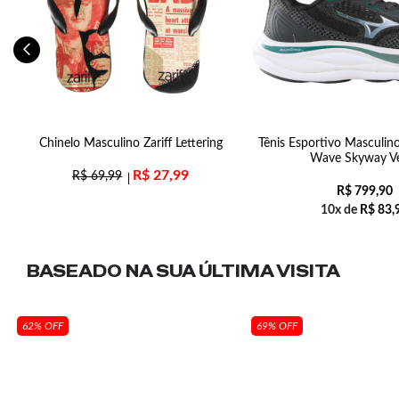
Chinelo Masculino Zariff Lettering
Tênis Esportivo Masculin
Wave Skyway V
R$
27,99
R$
69,99
R$
799,90
10x de
R$
83,
BASEADO NA SUA
ÚLTIMA VISITA
62% OFF
69% OFF