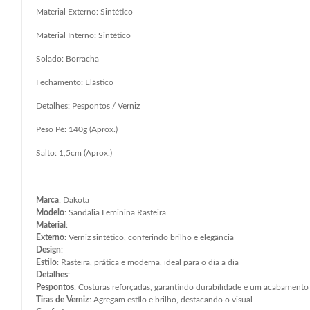
Material Externo: Sintético
Material Interno: Sintético
Solado: Borracha
Fechamento: Elástico
Detalhes: Pespontos / Verniz
Peso Pé: 140g (Aprox.)
Salto: 1,5cm (Aprox.)
Marca
: Dakota
Modelo
: Sandália Feminina Rasteira
Material
:
Externo
: Verniz sintético, conferindo brilho e elegância
Design
:
Estilo
: Rasteira, prática e moderna, ideal para o dia a dia
Detalhes
:
Pespontos
: Costuras reforçadas, garantindo durabilidade e um acabamento 
Tiras de Verniz
: Agregam estilo e brilho, destacando o visual