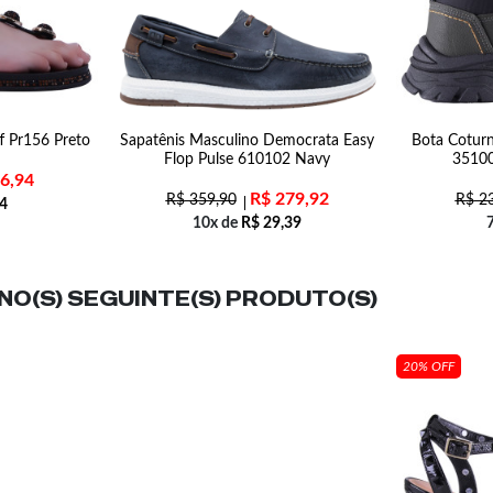
ff Pr156 Preto
Sapatênis Masculino Democrata Easy
Bota Coturn
Flop Pulse 610102 Navy
35100
6,94
R$
279,92
R$
359,90
R$
23
4
10x de
R$
29,39
O(S) SEGUINTE(S) PRODUTO(S)
20% OFF