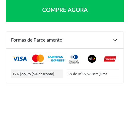
COMPRE AGORA
Formas de Parcelamento
R$
119,90
R$
59,95
R$
56,95
ou
2x de
R$
29,98
5% de desconto no PIX
1x R$56,95
(5% desconto)
2x de R$29,98
sem juros
COMPRAR