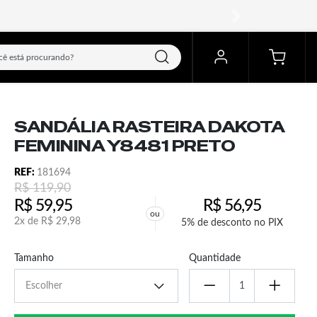
próximo
SANDÁLIA RASTEIRA DAKOTA
FEMININA Y8481 PRETO
REF:
181694
R$
119,90
R$
59,95
R$
56,95
ou
2x de
R$
29,98
5% de desconto no PIX
Tamanho
Quantidade