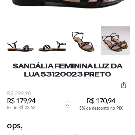
SANDÁLIA FEMININA LUZ DA
LUA 53120023 PRETO
R$
299,90
R$
179,94
R$
170,94
ou
8x de
R$
23,62
5% de desconto no PIX
ops,