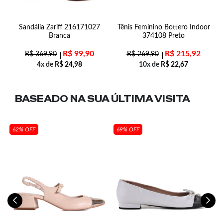
Sandália Zariff 216171027
Tênis Feminino Bottero Indoor
S
Branca
374108 Preto
R$
99,90
R$
215,92
R$
369,90
R$
269,90
4x de
R$
24,98
10x de
R$
22,67
BASEADO NA SUA
ÚLTIMA VISITA
62% OFF
69% OFF