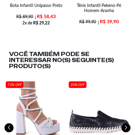
Bota Infantil Unipasso Preto
Tênis Infantil Pekeno-Pé
T
Homem-Aranha
R$
58,43
R$
89,90
R$
39,90
R$
99,90
2x de
R$
29,22
VOCÊ TAMBÉM PODE SE
INTERESSAR NO(S) SEGUINTE(S)
PRODUTO(S)
73% OFF
20% OFF