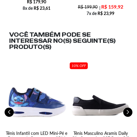
R$
179,90
R$
159,92
R$
199,90
8x de
R$
23,61
7x de
R$
23,99
VOCÊ TAMBÉM PODE SE
INTERESSAR NO(S) SEGUINTE(S)
PRODUTO(S)
10% OFF
4
Tênis Infantil com LED Mini-Pé e
Tênis Masculino Aramis Daily