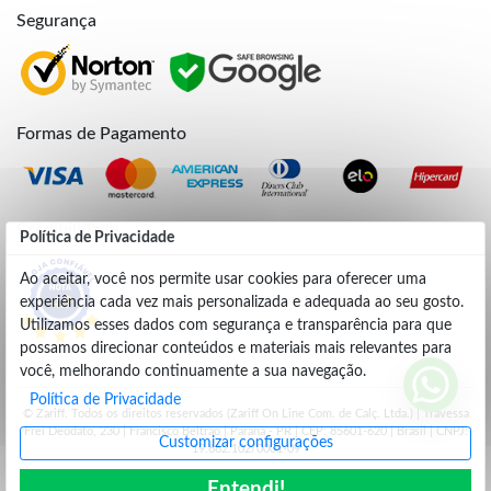
Segurança
Formas de Pagamento
Credibilidade
Política de Privacidade
Ao aceitar, você nos permite usar cookies para oferecer uma
experiência cada vez mais personalizada e adequada ao seu gosto.
4.9
Utilizamos esses dados com segurança e transparência para que
possamos direcionar conteúdos e materiais mais relevantes para
você, melhorando continuamente a sua navegação.
Política de Privacidade
© Zariff. Todos os direitos reservados (Zariff On Line Com. de Calç. Ltda.) | Travessa
Frei Deodato, 230 | Francisco Beltrão | Parana - PR | CEP: 85601-620 | Brasil | CNPJ:
Customizar configurações
19.662.102/0001-09
Entendi!