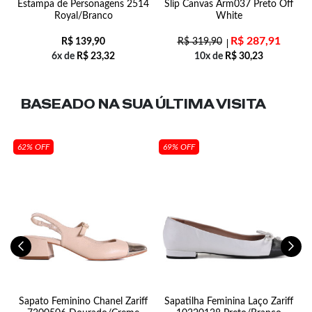
Estampa de Personagens 2514
Slip Canvas Arm037 Preto Off
Royal/Branco
White
R$
287,91
R$
139,90
R$
319,90
6x de
R$
23,32
10x de
R$
30,23
BASEADO NA SUA
ÚLTIMA VISITA
62% OFF
69% OFF
Sapato Feminino Chanel Zariff
Sapatilha Feminina Laço Zariff