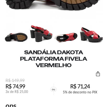
SANDÁLIA DAKOTA
PLATAFORMA FIVELA
VERMELHO
R$
149,99
R$
74,99
R$
71,24
ou
3x de
R$
25,00
5% de desconto no PIX
ops,