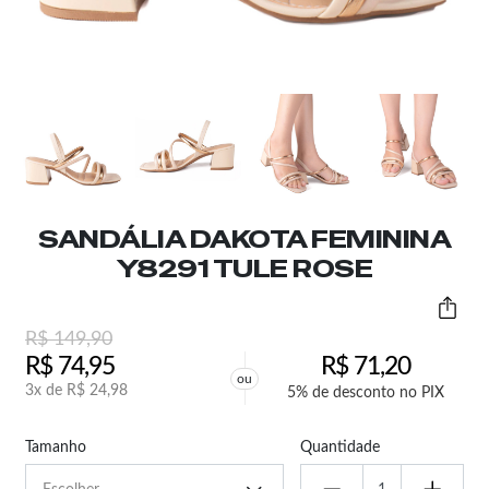
SANDÁLIA DAKOTA FEMININA
Y8291 TULE ROSE
R$
149,90
R$
74,95
R$
71,20
ou
3x de
R$
24,98
5% de desconto no PIX
Tamanho
Quantidade