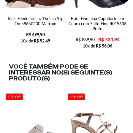
r
Tênis Feminino Luz Da Lua Slip
Bota Feminina Capodarte em
On 58650400 Marrom
Couro com Salto Fino 4019636
Preto
R$
499,90
R$
533,94
R$
889,90
10x de
R$
52,49
10x de
R$
56,06
VOCÊ TAMBÉM PODE SE
INTERESSAR NO(S) SEGUINTE(S)
PRODUTO(S)
57% OFF
40% OFF