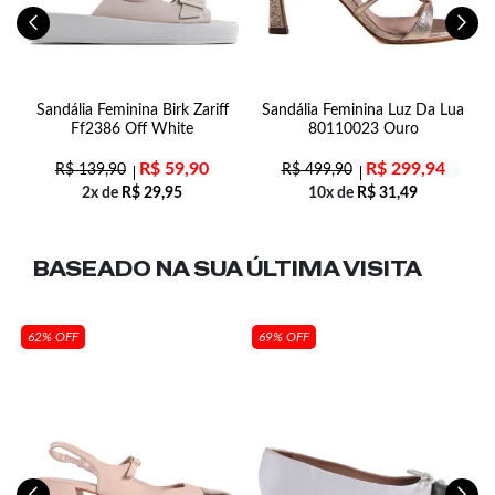
o
Sandália Feminina Birk Zariff
Sandália Feminina Luz Da Lua
al
Ff2386 Off White
80110023 Ouro
R$
59,90
R$
299,94
R$
139,90
R$
499,90
2x de
R$
29,95
10x de
R$
31,49
BASEADO NA SUA
ÚLTIMA VISITA
62% OFF
69% OFF