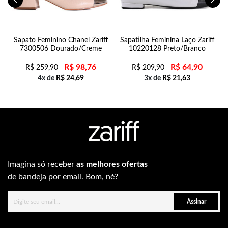
al
Sapato Feminino Chanel Zariff
Sapatilha Feminina Laço Zariff
7300506 Dourado/Creme
10220128 Preto/Branco
R$
98,76
R$
64,90
R$
259,90
R$
209,90
4x de
R$
24,69
3x de
R$
21,63
Imagina só receber
as melhores ofertas
de bandeja por email. Bom, né?
Assinar