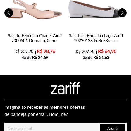
31
Sapato Feminino Chanel Zariff
Sapatilha Feminina Laço Zariff
7300506 Dourado/Creme
10220128 Preto/Branco
R$
98,76
R$
64,90
R$
259,90
R$
209,90
4x de
R$
24,69
3x de
R$
21,63
Imagina só receber
as melhores ofertas
de bandeja por email. Bom, né?
Assinar