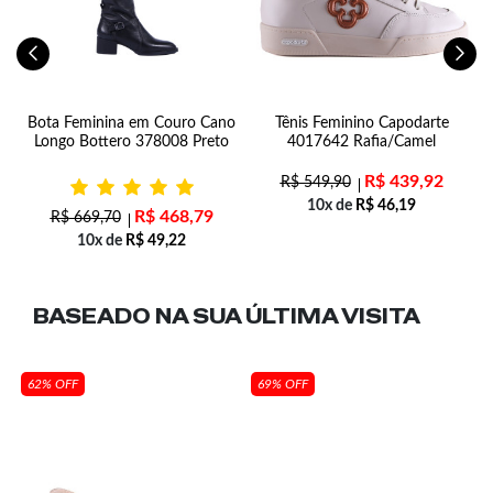
Bota Feminina em Couro Cano
Tênis Feminino Capodarte
Longo Bottero 378008 Preto
4017642 Rafia/Camel
R$
439,92
R$
549,90
10x de
R$
46,19
R$
468,79
R$
669,70
10x de
R$
49,22
BASEADO NA SUA
ÚLTIMA VISITA
62% OFF
69% OFF