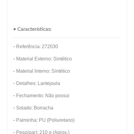
• Características:
-
Referência: 272030
-
Material Externo: Sintético
-
Material Interno: Sintético
-
Detalhes: Lantejoula
-
Fechamento: Não possui
-
Solado: Borracha
-
Palminha: PU (Poliuretano)
-
Peso(par): 210 g (Aprox.)