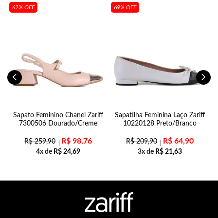
62% OFF
69% OFF
Sapato Feminino Chanel Zariff
Sapatilha Feminina Laço Zariff
7300506 Dourado/Creme
10220128 Preto/Branco
R$
98,76
R$
64,90
R$
259,90
R$
209,90
4x de
R$
24,69
3x de
R$
21,63