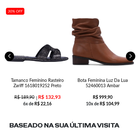
30% OFF
ff
Tamanco Feminino Rasteiro
Bota Feminina Luz Da Lua
Zariff 1618019252 Preto
52460013 Ambar
R$
132,93
R$
189,90
R$
999,90
6x de
R$
22,16
10x de
R$
104,99
BASEADO NA SUA
ÚLTIMA VISITA