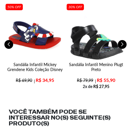
50% OFF
30% OFF
m
Sandália Infantil Mickey
Sandália Infantil Menino Plugt
Grendene Kids Coleção Disney
Preto
R$
34,95
R$
55,90
R$
69,90
R$
79,99
2x de
R$
27,95
VOCÊ TAMBÉM PODE SE
INTERESSAR NO(S) SEGUINTE(S)
PRODUTO(S)