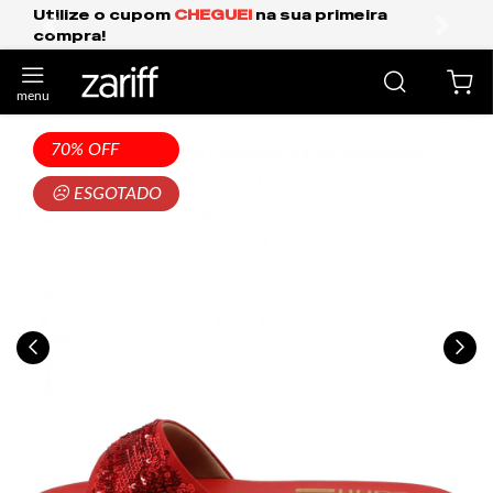
HEGUEI
na sua primeira
Frete Grátis Expres
anterior
próxi
70% OFF
☹ ESGOTADO