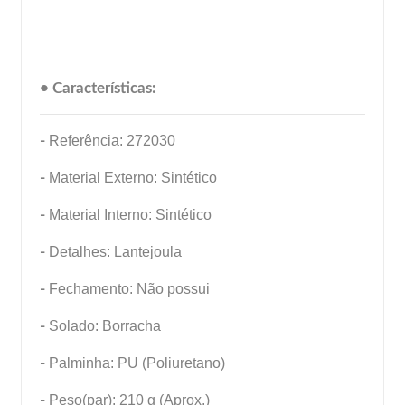
• Características:
-
Referência: 272030
-
Material Externo: Sintético
-
Material Interno: Sintético
-
Detalhes: Lantejoula
-
Fechamento: Não possui
-
Solado: Borracha
-
Palminha: PU (Poliuretano)
-
Peso(par): 210 g (Aprox.)