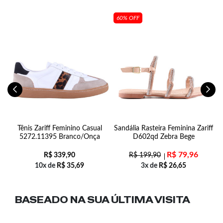
60% OFF
Tênis Zariff Feminino Casual
Sandália Rasteira Feminina Zariff
S
5272.11395 Branco/Onça
D602qd Zebra Bege
R$
79,96
R$
339,90
R$
199,90
10x de
R$
35,69
3x de
R$
26,65
BASEADO NA SUA
ÚLTIMA VISITA