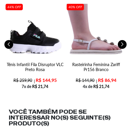
44% OFF
40% OFF
li
Tênis Infantil Fila Disruptor VLC
Rasteirinha Feminina Zariff
Preto Rosa
Pr156 Branco
R$
144,95
R$
86,94
R$
259,90
R$
144,90
7x de
R$
21,74
4x de
R$
21,74
VOCÊ TAMBÉM PODE SE
INTERESSAR NO(S) SEGUINTE(S)
PRODUTO(S)