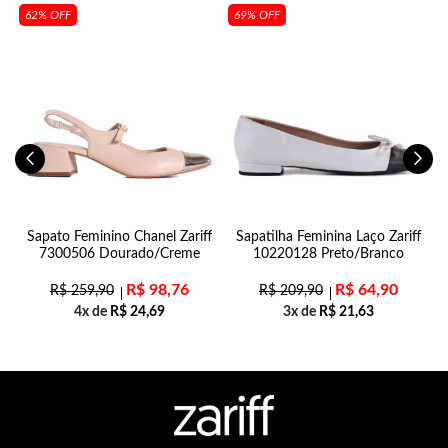
62% OFF
69% OFF
Sapato Feminino Chanel Zariff
Sapatilha Feminina Laço Zariff
7300506 Dourado/Creme
10220128 Preto/Branco
R$
98,76
R$
64,90
R$
259,90
R$
209,90
4x de
R$
24,69
3x de
R$
21,63