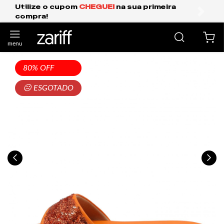
HEGUEI
na sua primeira
Frete Grátis Expres
anterior
próxi
80% OFF
☹ ESGOTADO