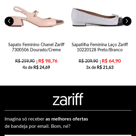
e
Sapato Feminino Chanel Zariff
Sapatilha Feminina Laço Zariff
7300506 Dourado/Creme
10220128 Preto/Branco
R$
98,76
R$
64,90
R$
259,90
R$
209,90
4x de
R$
24,69
3x de
R$
21,63
Imagina só receber
as melhores ofertas
de bandeja por email. Bom, né?