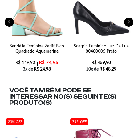
pé
Sandália Feminina Zariff Bico
Scarpin Feminino Luz Da Lua
Quadrado Aquamarine
80480006 Preto
R$
74,95
R$
149,90
R$
459,90
3x de
R$
24,98
10x de
R$
48,29
VOCÊ TAMBÉM PODE SE
INTERESSAR NO(S) SEGUINTE(S)
PRODUTO(S)
20% OFF
74% OFF