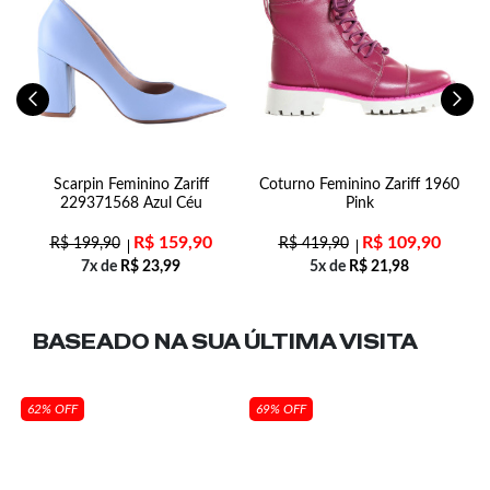
Scarpin Feminino Zariff
Coturno Feminino Zariff 1960
229371568 Azul Céu
Pink
R$
159,90
R$
109,90
R$
199,90
R$
419,90
7x de
R$
23,99
5x de
R$
21,98
BASEADO NA SUA
ÚLTIMA VISITA
62% OFF
69% OFF