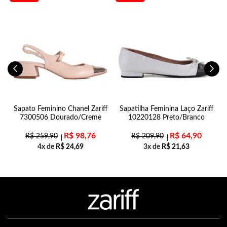
n
Sapato Feminino Chanel Zariff
Sapatilha Feminina Laço Zariff
7300506 Dourado/Creme
10220128 Preto/Branco
R$
98,76
R$
64,90
R$
259,90
R$
209,90
4x de
R$
24,69
3x de
R$
21,63