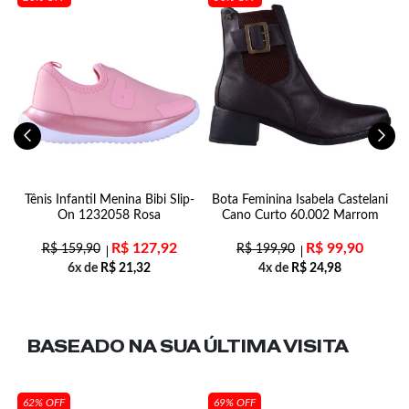
ha
Tênis Infantil Menina Bibi Slip-
Bota Feminina Isabela Castelani
ho
On 1232058 Rosa
Cano Curto 60.002 Marrom
R$
127,92
R$
99,90
R$
159,90
R$
199,90
6x de
R$
21,32
4x de
R$
24,98
BASEADO NA SUA
ÚLTIMA VISITA
62% OFF
69% OFF