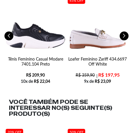
45% OFF
9-
Tênis Feminino Casual Modare
Loafer Feminino Zariff 434.6697
7401.104 Preto
Off White
R$
197,95
R$
209,90
R$
359,90
10x de
R$
22,04
9x de
R$
23,09
VOCÊ TAMBÉM PODE SE
INTERESSAR NO(S) SEGUINTE(S)
PRODUTO(S)
20% OFF
50% OFF