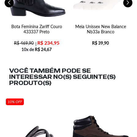
s
Bota Feminina Zariff Couro
Meia Unissex New Balance
S
433337 Preto
Nb33a Branco
R$
234,95
R$
469,90
R$
39,90
10x de
R$
24,67
VOCÊ TAMBÉM PODE SE
INTERESSAR NO(S) SEGUINTE(S)
PRODUTO(S)
10% OFF