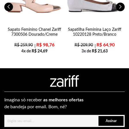
n
Sapato Feminino Chanel Zariff
Sapatilha Feminina Laço Zariff
7300506 Dourado/Creme
10220128 Preto/Branco
R$
98,76
R$
64,90
R$
259,90
R$
209,90
4x de
R$
24,69
3x de
R$
21,63
Imagina só receber
as melhores ofertas
de bandeja por email. Bom, né?
Assinar