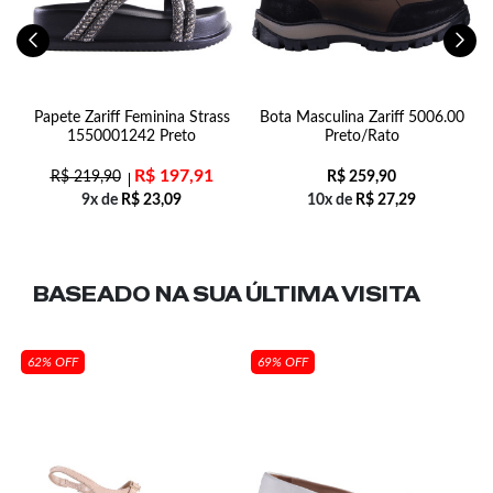
g
Papete Zariff Feminina Strass
Bota Masculina Zariff 5006.00
S
1
1550001242 Preto
Preto/Rato
R$
197,91
R$
219,90
R$
259,90
9x de
R$
23,09
10x de
R$
27,29
BASEADO NA SUA
ÚLTIMA VISITA
62% OFF
69% OFF