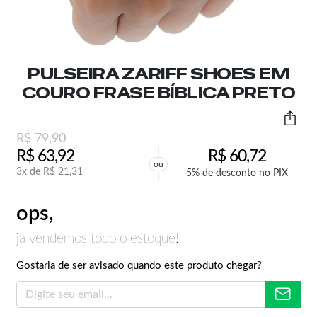
PULSEIRA ZARIFF SHOES EM
COURO FRASE BÍBLICA PRETO
R$
79,90
R$
63,92
R$
60,72
ou
3x de
R$
21,31
5% de desconto no PIX
ops,
já vendemos todo o estoque!
Gostaria de ser avisado quando este produto chegar?