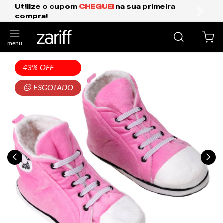
 sua primeira
Frete Grátis Expresso para o 
anterior
próxi
43% OFF
☹ ESGOTADO