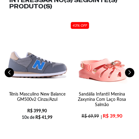
INTERESSAR NO(S) SEGUINTE(S)
PRODUTO(S)
43% OFF
Tênis Masculino New Balance
Sandália Infantil Menina
e
GM500v2 Cinza/Azul
Zaxynina Com Laço Rosa
Salmão
R$
399,90
R$
39,90
R$
69,99
10x de
R$
41,99