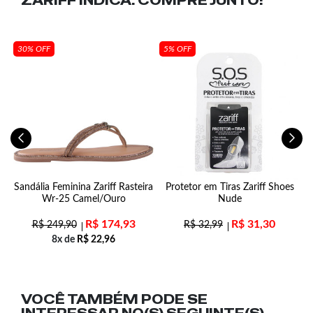
ZARIFF INDICA:
COMPRE JUNTO!
30% OFF
5% OFF
Sandália Feminina Zariff Rasteira
Protetor em Tiras Zariff Shoes
Wr-25 Camel/Ouro
Nude
R$
174,93
R$
31,30
R$
249,90
R$
32,99
8x de
R$
22,96
VOCÊ TAMBÉM PODE SE