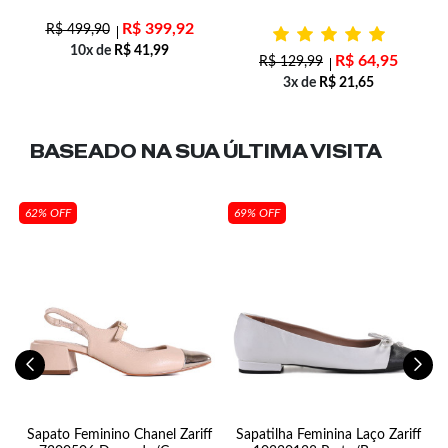
R$
399,92
R$
499,90
10x de
R$
41,99
R$
64,95
R$
129,99
3x de
R$
21,65
BASEADO NA SUA
ÚLTIMA VISITA
62% OFF
69% OFF
e
Sapato Feminino Chanel Zariff
Sapatilha Feminina Laço Zariff