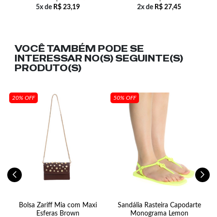
5x de
R$
23,19
2x de
R$
27,45
VOCÊ TAMBÉM PODE SE
INTERESSAR NO(S) SEGUINTE(S)
PRODUTO(S)
20% OFF
50% OFF
r
Bolsa Zariff Mia com Maxi
Sandália Rasteira Capodarte
S
Esferas Brown
Monograma Lemon