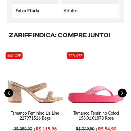
Faixa Etaria
Adulto
ZARIFF INDICA:
COMPRE JUNTO!
60% OFF
77% OFF
a
Tamanco Feminino Lia Line
Tamanco Feminino Colcci
227971526 Bege
158.01.01873 Rosa
R$
115,96
R$
54,90
R$
289,90
R$
239,90