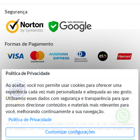
Segurança
Formas de Pagamento
Credibilidade
Política de Privacidade
Ao aceitar, você nos permite usar cookies para oferecer uma
experiência cada vez mais personalizada e adequada ao seu gosto.
4.9
Utilizamos esses dados com segurança e transparência para que
possamos direcionar conteúdos e materiais mais relevantes para
você, melhorando continuamente a sua navegação.
Política de Privacidade
© Zariff. Todos os direitos reservados (Zariff On Line Com. de Calç. Ltda.) | Travessa
Frei Deodato, 230 | Francisco Beltrão | Parana - PR | CEP: 85601-620 | Brasil | CNPJ:
Customizar configurações
19.662.102/0001-09