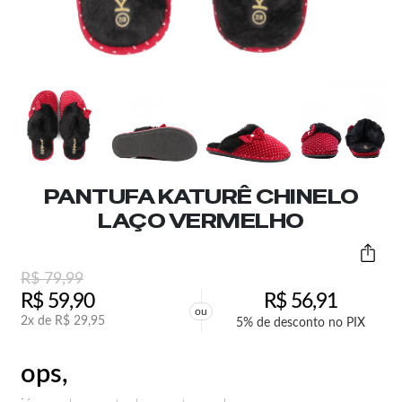
PANTUFA KATURÊ CHINELO
LAÇO VERMELHO
R$
79,99
R$
59,90
R$
56,91
ou
2x de
R$
29,95
5% de desconto no PIX
ops,