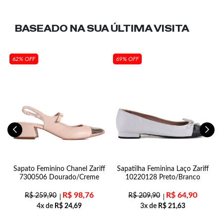
BASEADO NA SUA
ÚLTIMA VISITA
62% OFF
69% OFF
n
Sapato Feminino Chanel Zariff
Sapatilha Feminina Laço Zariff
7300506 Dourado/Creme
10220128 Preto/Branco
R$
98,76
R$
64,90
R$
259,90
R$
209,90
4x de
R$
24,69
3x de
R$
21,63