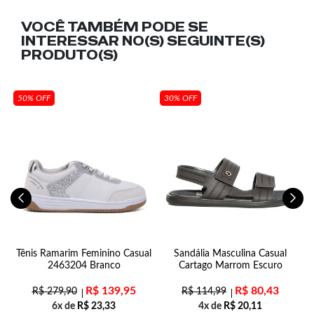
VOCÊ TAMBÉM PODE SE
INTERESSAR NO(S) SEGUINTE(S)
PRODUTO(S)
50% OFF
30% OFF
m
Tênis Ramarim Feminino Casual
Sandália Masculina Casual
wn
2463204 Branco
Cartago Marrom Escuro
R$
139,95
R$
80,43
R$
279,90
R$
114,99
6x de
R$
23,33
4x de
R$
20,11