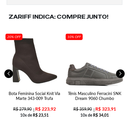
ZARIFF INDICA:
COMPRE JUNTO!
20% OFF
10% OFF
ff
Bota Feminina Social Knit Via
Tênis Masculino Ferracini SNK
Marte 343-009 Trufa
Dream 9060 Chumbo
R$
223,92
R$
323,91
R$
279,90
R$
359,90
10x de
R$
23,51
10x de
R$
34,01