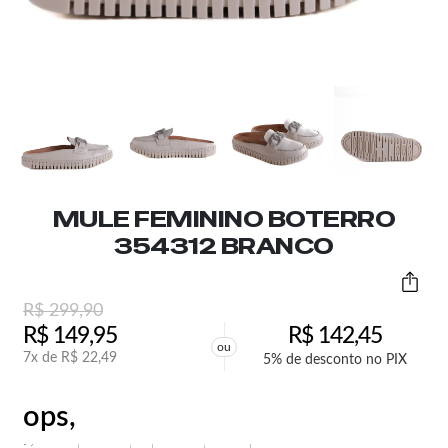
MULE FEMININO BOTERRO
354312 BRANCO
R$
299,90
R$
149,95
R$
142,45
ou
7x de
R$
22,49
5% de desconto no PIX
ops,