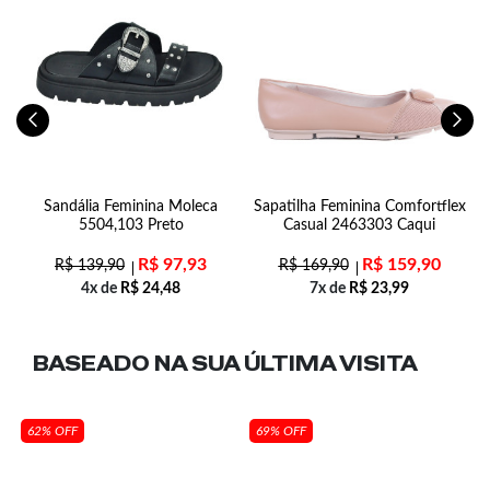
Sandália Feminina Moleca
Sapatilha Feminina Comfortflex
5504,103 Preto
Casual 2463303 Caqui
R$
97,93
R$
159,90
R$
139,90
R$
169,90
4x de
R$
24,48
7x de
R$
23,99
BASEADO NA SUA
ÚLTIMA VISITA
62% OFF
69% OFF