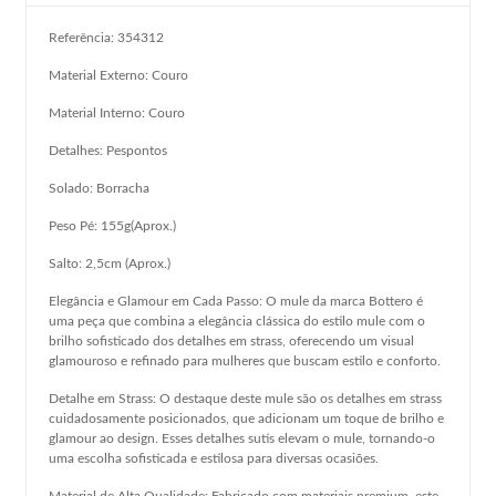
Referência: 354312
Material Externo: Couro
Material Interno: Couro
Detalhes: Pespontos
Solado: Borracha
Peso Pé: 155g(Aprox.)
Salto: 2,5cm (Aprox.)
Elegância e Glamour em Cada Passo: O mule da marca Bottero é
uma peça que combina a elegância clássica do estilo mule com o
brilho sofisticado dos detalhes em strass, oferecendo um visual
glamouroso e refinado para mulheres que buscam estilo e conforto.
Detalhe em Strass: O destaque deste mule são os detalhes em strass
cuidadosamente posicionados, que adicionam um toque de brilho e
glamour ao design. Esses detalhes sutis elevam o mule, tornando-o
uma escolha sofisticada e estilosa para diversas ocasiões.
Material de Alta Qualidade: Fabricado com materiais premium, este