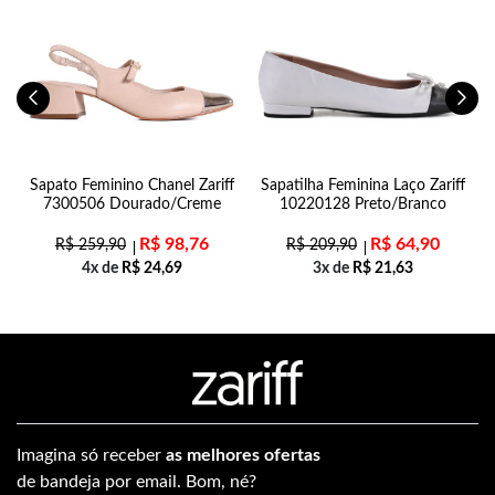
e
Sapato Feminino Chanel Zariff
Sapatilha Feminina Laço Zariff
7300506 Dourado/Creme
10220128 Preto/Branco
R$
98,76
R$
64,90
R$
259,90
R$
209,90
4x de
R$
24,69
3x de
R$
21,63
Imagina só receber
as melhores ofertas
de bandeja por email. Bom, né?