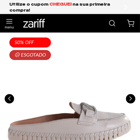
ua primeira
Frete Grátis Expresso para o Su
anterior
próxi
50% OFF
☹ ESGOTADO