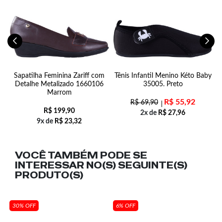
em
Sapatilha Feminina Zariff com
Tênis Infantil Menino Kéto Baby
Detalhe Metalizado 1660106
35005. Preto
Marrom
R$
55,92
R$
69,90
R$
199,90
2x de
R$
27,96
9x de
R$
23,32
VOCÊ TAMBÉM PODE SE
INTERESSAR NO(S) SEGUINTE(S)
PRODUTO(S)
30% OFF
6% OFF