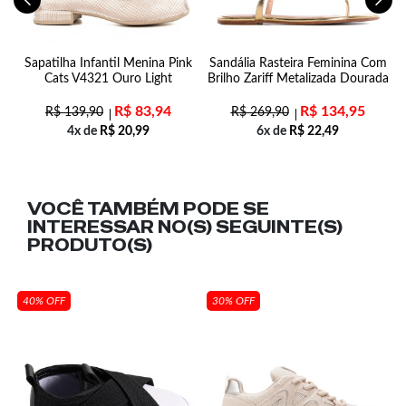
ie
Sapatilha Infantil Menina Pink
Sandália Rasteira Feminina Com
ds
Cats V4321 Ouro Light
Brilho Zariff Metalizada Dourada
R$
83,94
R$
134,95
R$
139,90
R$
269,90
4x de
R$
20,99
6x de
R$
22,49
VOCÊ TAMBÉM PODE SE
INTERESSAR NO(S) SEGUINTE(S)
PRODUTO(S)
40% OFF
30% OFF