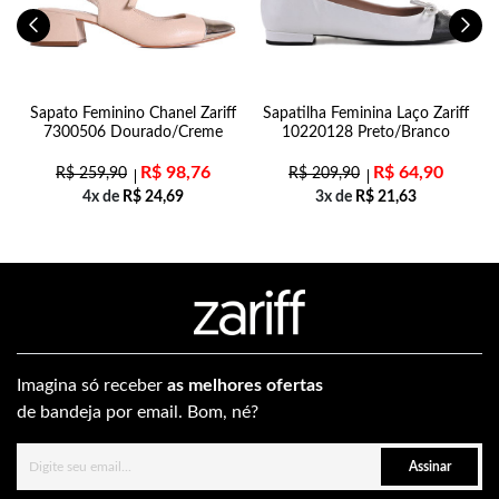
o
Sapato Feminino Chanel Zariff
Sapatilha Feminina Laço Zariff
7300506 Dourado/Creme
10220128 Preto/Branco
R$
98,76
R$
64,90
R$
259,90
R$
209,90
4x de
R$
24,69
3x de
R$
21,63
Imagina só receber
as melhores ofertas
de bandeja por email. Bom, né?
Assinar