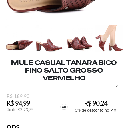
MULE CASUAL TANARA BICO
FINO SALTO GROSSO
VERMELHO
R$
189,90
R$
94,99
R$
90,24
ou
4x de
R$
23,75
5% de desconto no PIX
ops,