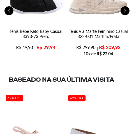
s
Tênis Bebê Kéto Baby Casual
Tênis Via Marte Feminino Casual
9
3393-73 Preto
322-001 Marfim/Prata
R$
29,94
R$
209,93
R$
49,90
R$
299,90
10x de
R$
22,04
BASEADO NA SUA
ÚLTIMA VISITA
62% OFF
69% OFF