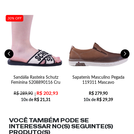
30% OFF
Sandália Rasteira Schutz
Sapatenis Masculino Pegada
Feminina S208890116 Cru
119311 Mascavo
R$
202,93
R$
289,90
R$
279,90
10x de
R$
21,31
10x de
R$
29,39
VOCÊ TAMBÉM PODE SE
INTERESSAR NO(S) SEGUINTE(S)
PRODUTO(S)