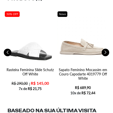
50% OFF
Novo
Rasteira Feminina Slide Schutz
Sapato Feminino Mocassim em
L
Off White
Couro Capodarte 4019779 Off
White
R$
145,00
R$
290,00
R$
689,90
7x de
R$
21,75
10x de
R$
72,44
BASEADO NA SUA
ÚLTIMA VISITA