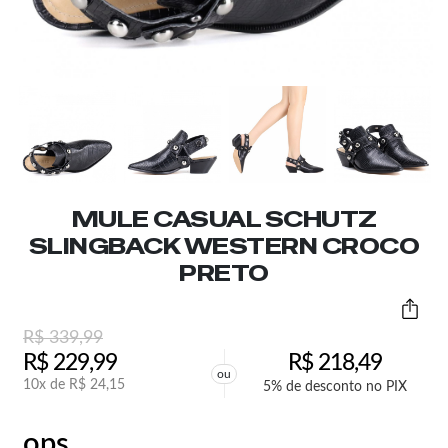
MULE CASUAL SCHUTZ
SLINGBACK WESTERN CROCO
PRETO
R$
339,99
R$
229,99
R$
218,49
ou
10x de
R$
24,15
5% de desconto no PIX
ops,