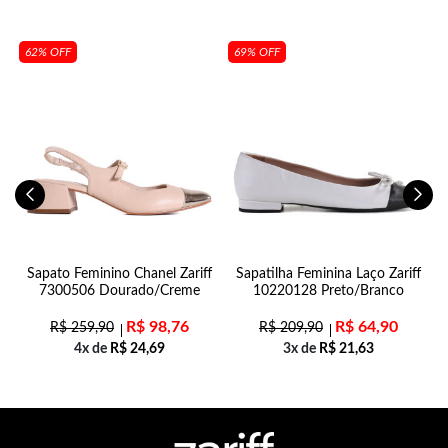
62% OFF
69% OFF
Sapato Feminino Chanel Zariff
Sapatilha Feminina Laço Zariff
7300506 Dourado/Creme
10220128 Preto/Branco
R$
98,76
R$
64,90
R$
259,90
R$
209,90
4x de
R$
24,69
3x de
R$
21,63