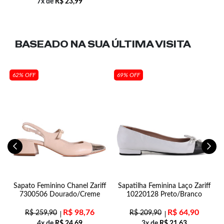
7x de
R$
23,99
BASEADO NA SUA
ÚLTIMA VISITA
62% OFF
69% OFF
e
Sapato Feminino Chanel Zariff
Sapatilha Feminina Laço Zariff
7300506 Dourado/Creme
10220128 Preto/Branco
R$
98,76
R$
64,90
R$
259,90
R$
209,90
4x de
R$
24,69
3x de
R$
21,63