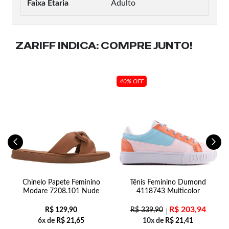
Faixa Etaria
Adulto
ZARIFF INDICA:
COMPRE JUNTO!
40% OFF
ss
Chinelo Papete Feminino
Tênis Feminino Dumond
Modare 7208.101 Nude
4118743 Multicolor
R$
203,94
R$
129,90
R$
339,90
6x de
R$
21,65
10x de
R$
21,41