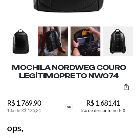
MOCHILA NORDWEG COURO
LEGÍTIMOPRETO NW074
R$
1.769,90
R$
1.681,41
ou
10x de
R$
185,84
5% de desconto no PIX
ops,