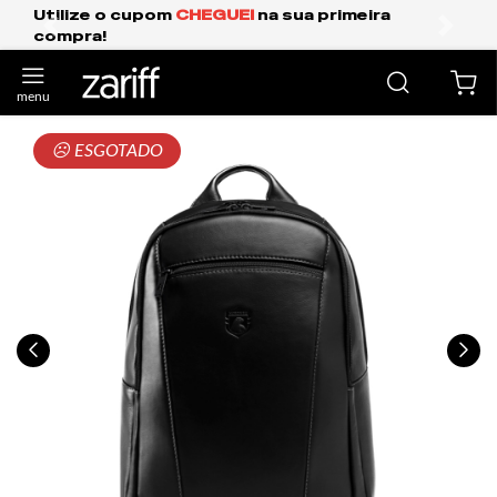
Frete Grátis Expresso para o Sul e São Paulo.
anterior
próxi
☹ ESGOTADO