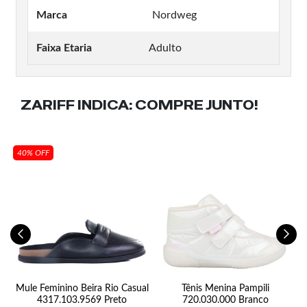
Marca
Nordweg
Faixa Etaria
Adulto
ZARIFF INDICA:
COMPRE JUNTO!
40% OFF
st
Mule Feminino Beira Rio Casual
Tênis Menina Pampili
S
4317.103.9569 Preto
720.030.000 Branco