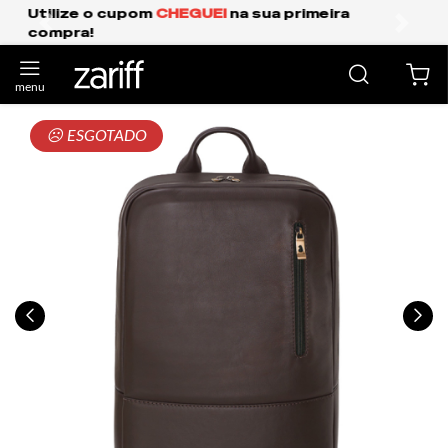
Frete Grátis Expresso para o Sul e São Paulo.
anterior
próxi
☹ ESGOTADO