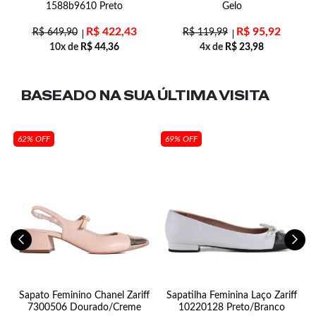
1588b9610 Preto
Gelo
R$
422,43
R$
95,92
R$
649,90
R$
119,99
10x de
R$
44,36
4x de
R$
23,98
BASEADO NA SUA
ÚLTIMA VISITA
62% OFF
69% OFF
n
Sapato Feminino Chanel Zariff
Sapatilha Feminina Laço Zariff
7300506 Dourado/Creme
10220128 Preto/Branco