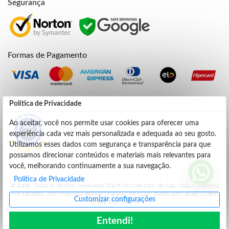
Segurança
Formas de Pagamento
Credibilidade
Política de Privacidade
Ao aceitar, você nos permite usar cookies para oferecer uma
experiência cada vez mais personalizada e adequada ao seu gosto.
4.9
Utilizamos esses dados com segurança e transparência para que
possamos direcionar conteúdos e materiais mais relevantes para
você, melhorando continuamente a sua navegação.
Política de Privacidade
© Zariff. Todos os direitos reservados (Zariff On Line Com. de Calç. Ltda.) | Travessa
Frei Deodato, 230 | Francisco Beltrão | Parana - PR | CEP: 85601-620 | Brasil | CNPJ:
Customizar configurações
19.662.102/0001-09
Entendi!