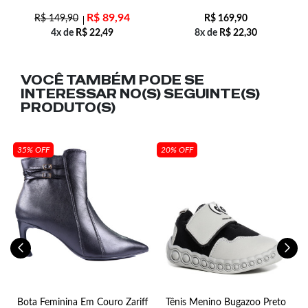
R$
89,94
R$
149,90
R$
169,90
4x de
R$
22,49
8x de
R$
22,30
VOCÊ TAMBÉM PODE SE
INTERESSAR NO(S) SEGUINTE(S)
PRODUTO(S)
35% OFF
20% OFF
88
Bota Feminina Em Couro Zariff
Tênis Menino Bugazoo Preto