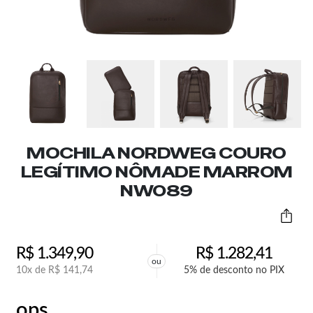
MOCHILA NORDWEG COURO
LEGÍTIMO NÔMADE MARROM
NW089
R$
1.349,90
R$
1.282,41
ou
10x de
R$
141,74
5% de desconto no PIX
ops,