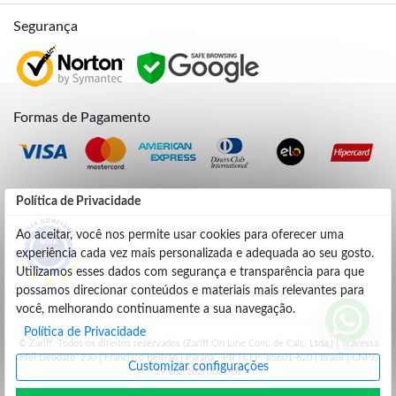
Segurança
Formas de Pagamento
Credibilidade
Política de Privacidade
Ao aceitar, você nos permite usar cookies para oferecer uma
experiência cada vez mais personalizada e adequada ao seu gosto.
4.9
Utilizamos esses dados com segurança e transparência para que
possamos direcionar conteúdos e materiais mais relevantes para
você, melhorando continuamente a sua navegação.
Política de Privacidade
© Zariff. Todos os direitos reservados (Zariff On Line Com. de Calç. Ltda.) | Travessa
Frei Deodato, 230 | Francisco Beltrão | Parana - PR | CEP: 85601-620 | Brasil | CNPJ:
Customizar configurações
19.662.102/0001-09