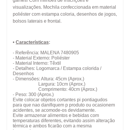
games! Com
milhões
de
inscrições
e
visualizações
. Mochila confeccionada em material
poliéster
com estampa coloria, desenhos de jogos,
bolsos laterais e frontal.
•
Características
:
- Referência: MALENA 7480905
- Material Externo: Poliéster
- Material Interno: Têxtil
- Detalhes: Logomarca / Estampa colorida /
Desenhos
- Dimensões: Altura: 45cm (Aprox.)
Largura: 10cm (Aprox.)
Comprimento: 40cm (Aprox.)
- Peso: 300 (Aprox.)
Evite colocar objetos cortantes pi pontiagudos
para que nao danifiquem p produto ou ocasionem
acidentes, se acomode-os devidamente.
Evite armazenar alimentos e bebidas com
temperaturas diferentes, evitando assim alteração
térmica e ambos ficarão com a mesma