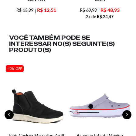
R$
12,51
R$
48,93
R$
13,99
R$
69,99
2x de
R$
24,47
VOCÊ TAMBÉM PODE SE
INTERESSAR NO(S) SEGUINTE(S)
PRODUTO(S)
40% OFF
Tênis Chelsea Masculino Zariff
Babuche Infantil Menino