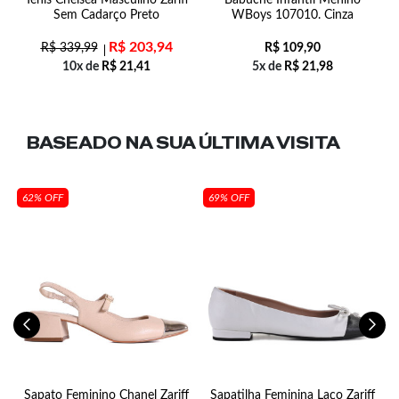
Sem Cadarço Preto
WBoys 107010. Cinza
R$
203,94
R$
339,99
R$
109,90
10x de
R$
21,41
5x de
R$
21,98
BASEADO NA SUA
ÚLTIMA VISITA
62% OFF
69% OFF
n
Sapato Feminino Chanel Zariff
Sapatilha Feminina Laço Zariff