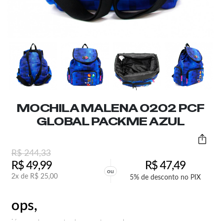
MOCHILA MALENA 0202 PCF
GLOBAL PACKME AZUL
R$
244,33
R$
49,99
R$
47,49
ou
2x de
R$
25,00
5% de desconto no PIX
ops,