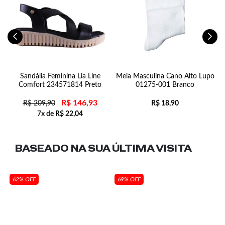
Sandália Feminina Lia Line
Meia Masculina Cano Alto Lupo
Comfort 234571814 Preto
01275-001 Branco
R$
146,93
R$
209,90
R$
18,90
7x de
R$
22,04
BASEADO NA SUA
ÚLTIMA VISITA
62% OFF
69% OFF