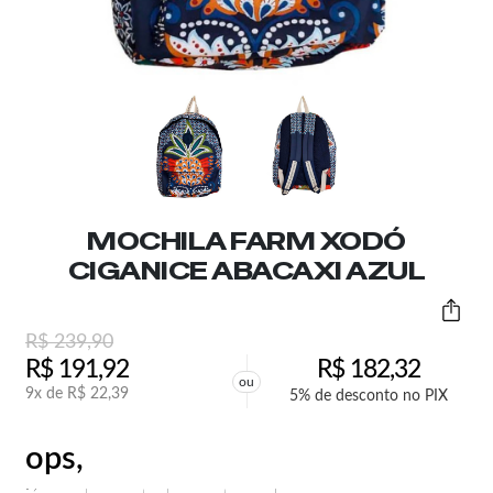
MOCHILA FARM XODÓ
CIGANICE ABACAXI AZUL
R$
239,90
R$
191,92
R$
182,32
ou
9x de
R$
22,39
5% de desconto no PIX
ops,