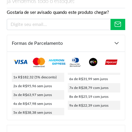
já vendemos todo o estoque!
Gostaria de ser avisado quando este produto chegar?
Formas de Parcelamento
1x R$182,32
(5% desconto)
6x de R$31,99
sem juros
2x de R$95,96
sem juros
7x de R$28,79
com juros
3x de R$63,97
sem juros
8x de R$25,19
com juros
4x de R$47,98
sem juros
9x de R$22,39
com juros
5x de R$38,38
sem juros