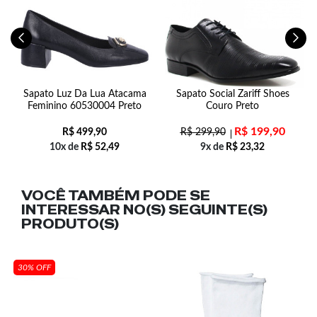
Sapato Luz Da Lua Atacama
Sapato Social Zariff Shoes
B
Feminino 60530004 Preto
Couro Preto
R$
199,90
R$
499,90
R$
299,90
10x de
R$
52,49
9x de
R$
23,32
VOCÊ TAMBÉM PODE SE
INTERESSAR NO(S) SEGUINTE(S)
PRODUTO(S)
30% OFF