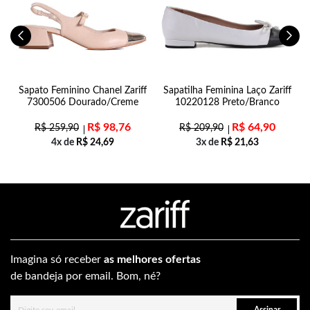
Sapato Feminino Chanel Zariff
Sapatilha Feminina Laço Zariff
7300506 Dourado/Creme
10220128 Preto/Branco
R$
98,76
R$
64,90
R$
259,90
R$
209,90
4x de
R$
24,69
3x de
R$
21,63
Imagina só receber
as melhores ofertas
de bandeja por email. Bom, né?
Assinar