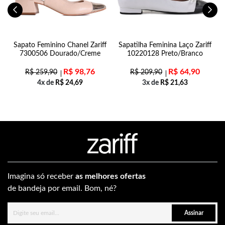
Sapato Feminino Chanel Zariff
Sapatilha Feminina Laço Zariff
7300506 Dourado/Creme
10220128 Preto/Branco
R$
98,76
R$
64,90
R$
259,90
R$
209,90
4x de
R$
24,69
3x de
R$
21,63
Imagina só receber
as melhores ofertas
de bandeja por email. Bom, né?
Assinar