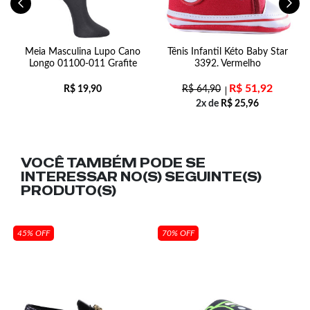
Meia Masculina Lupo Cano
Tênis Infantil Kéto Baby Star
P
Longo 01100-011 Grafite
3392. Vermelho
R$
51,92
R$
19,90
R$
64,90
2x de
R$
25,96
VOCÊ TAMBÉM PODE SE
INTERESSAR NO(S) SEGUINTE(S)
PRODUTO(S)
45% OFF
70% OFF