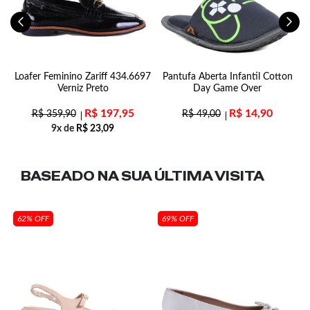
Loafer Feminino Zariff 434.6697
Pantufa Aberta Infantil Cotton
Verniz Preto
Day Game Over
R$
197,95
R$
14,90
R$
359,90
R$
49,00
9x de
R$
23,09
BASEADO NA SUA
ÚLTIMA VISITA
62% OFF
69% OFF