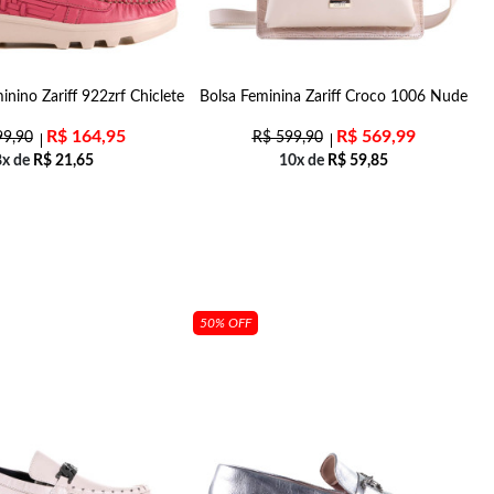
nino Zariff 922zrf Chiclete
Bolsa Feminina Zariff Croco 1006 Nude
S
R$
164,95
R$
569,99
9,90
R$
599,90
8x de
R$
21,65
10x de
R$
59,85
50% OFF