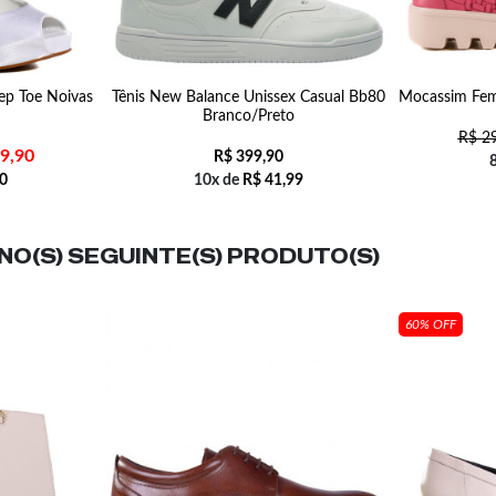
eep Toe Noivas
Tênis New Balance Unissex Casual Bb80
Mocassim Femi
Branco/Preto
R$
29
9,90
R$
399,90
0
10x de
R$
41,99
O(S) SEGUINTE(S) PRODUTO(S)
60% OFF