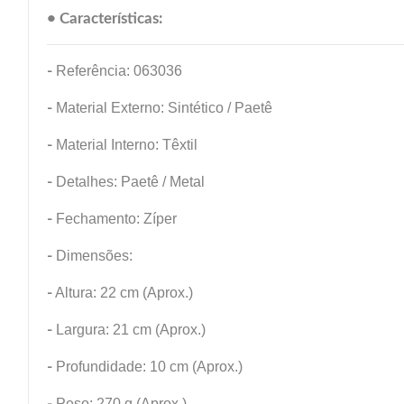
• Características:
-
Referência: 063036
-
Material Externo: Sintético / Paetê
-
Material Interno: Têxtil
-
Detalhes: Paetê / Metal
-
Fechamento: Zíper
-
Dimensões:
-
Altura: 22 cm (Aprox.)
-
Largura: 21 cm (Aprox.)
-
Profundidade: 10 cm (Aprox.)
-
Peso: 270 g (Aprox.)