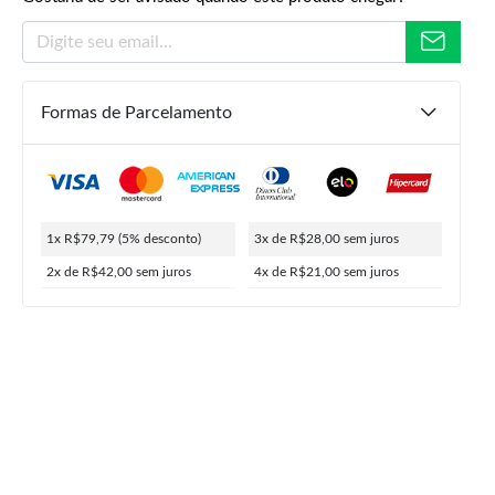
Formas de Parcelamento
R$
139,99
R$
83,99
R$
79,79
ou
4x de
R$
21,00
5% de desconto no PIX
1x R$79,79
(5% desconto)
3x de R$28,00
sem juros
2x de R$42,00
sem juros
4x de R$21,00
sem juros