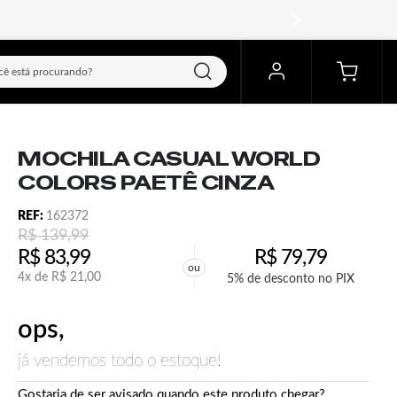
próximo
MOCHILA CASUAL WORLD
COLORS PAETÊ CINZA
REF:
162372
R$
139,99
R$
83,99
R$
79,79
ou
4x de
R$
21,00
5% de desconto no PIX
ops,
já vendemos todo o estoque!
Gostaria de ser avisado quando este produto chegar?