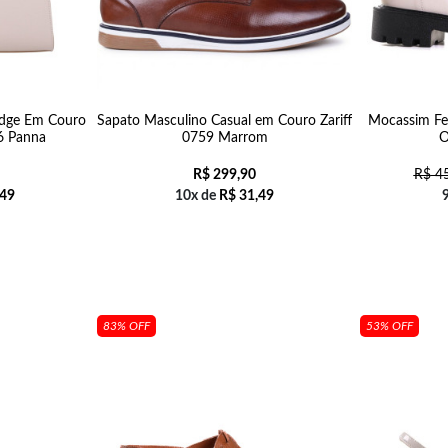
idge Em Couro
Sapato Masculino Casual em Couro Zariff
Mocassim Fe
6 Panna
0759 Marrom
O
R$
299,90
R$
45
49
10x de
R$
31,49
83% OFF
53% OFF