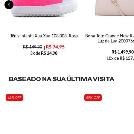
Tênis Infantil Xua Xua 108.008. Rosa
Bolsa Tote Grande New R
Luz da Lua 200076
R$
74,95
R$
149,90
R$
1.499,90
3x de
R$
24,98
10x de
R$
157,
BASEADO NA SUA
ÚLTIMA VISITA
62% OFF
69% OFF