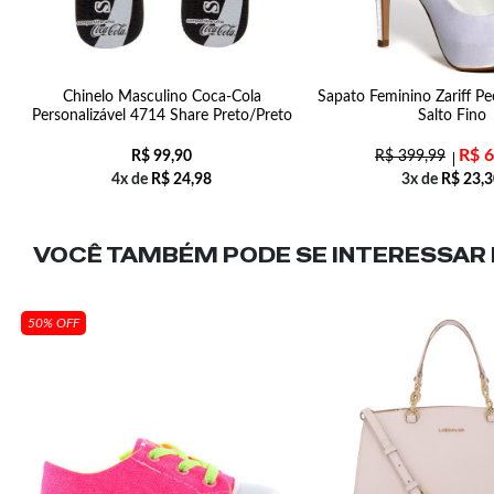
22
Chinelo Masculino Coca-Cola
Sapato Feminino Zariff P
Personalizável 4714 Share Preto/Preto
Salto Fino
R$
6
R$
99,90
R$
399,99
4x de
R$
24,98
3x de
R$
23,3
VOCÊ TAMBÉM PODE SE INTERESSAR N
50% OFF