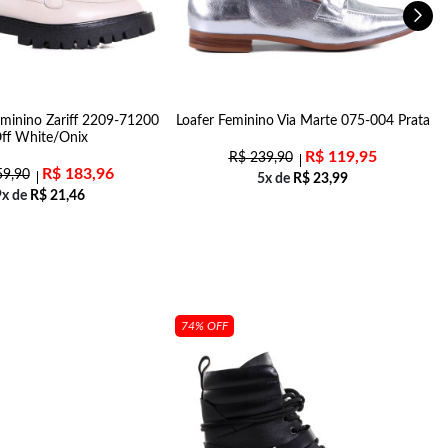
minino Zariff 2209-71200
Loafer Feminino Via Marte 075-004 Prata
ff White/Onix
R$
119,95
R$
239,90
R$
183,96
9,90
5x de
R$
23,99
9x de
R$
21,46
74% OFF