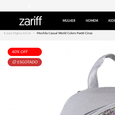
anterior
MULHER
HOMEM
KID
Ir para Página Inicial
Mochila Casual World Colors Paetê Cinza
40% OFF
☹ ESGOTADO