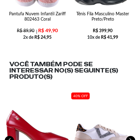
Pantufa Nuvem Infantil Zariff
Tênis Fila Masculino Master
o
802463 Coral
Preto/Preto
R$
49,90
R$
89,90
R$
399,90
2x de
R$
24,95
10x de
R$
41,99
VOCÊ TAMBÉM PODE SE
INTERESSAR NO(S) SEGUINTE(S)
PRODUTO(S)
40% OFF