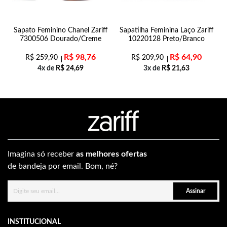
Sapato Feminino Chanel Zariff
Sapatilha Feminina Laço Zariff
7300506 Dourado/Creme
10220128 Preto/Branco
R$
98,76
R$
64,90
R$
259,90
R$
209,90
4x de
R$
24,69
3x de
R$
21,63
Imagina só receber
as melhores ofertas
de bandeja por email. Bom, né?
Assinar
INSTITUCIONAL