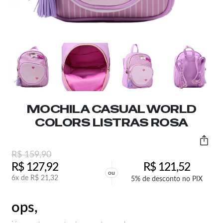
MOCHILA CASUAL WORLD
COLORS LISTRAS ROSA
R$
159,90
R$
127,92
R$
121,52
ou
6x de
R$
21,32
5% de desconto no PIX
ops,