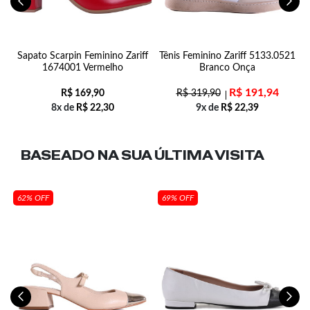
o
Sapato Scarpin Feminino Zariff
Tênis Feminino Zariff 5133.0521
1674001 Vermelho
Branco Onça
R$
191,94
R$
169,90
R$
319,90
8x de
R$
22,30
9x de
R$
22,39
BASEADO NA SUA
ÚLTIMA VISITA
62% OFF
69% OFF