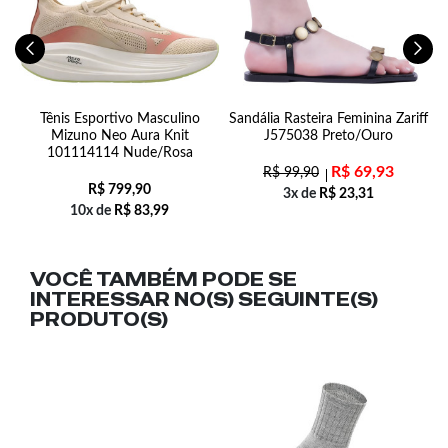
81
Tênis Esportivo Masculino
Sandália Rasteira Feminina Zariff
Mizuno Neo Aura Knit
J575038 Preto/Ouro
101114114 Nude/Rosa
R$
69,93
R$
99,90
R$
799,90
3x de
R$
23,31
10x de
R$
83,99
VOCÊ TAMBÉM PODE SE
INTERESSAR NO(S) SEGUINTE(S)
PRODUTO(S)