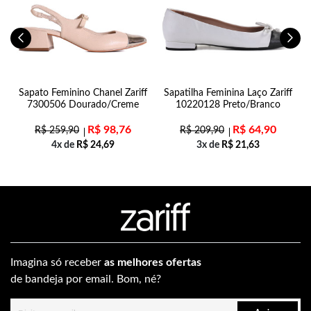
e
Sapato Feminino Chanel Zariff
Sapatilha Feminina Laço Zariff
7300506 Dourado/Creme
10220128 Preto/Branco
R$
98,76
R$
64,90
R$
259,90
R$
209,90
4x de
R$
24,69
3x de
R$
21,63
Imagina só receber
as melhores ofertas
de bandeja por email. Bom, né?