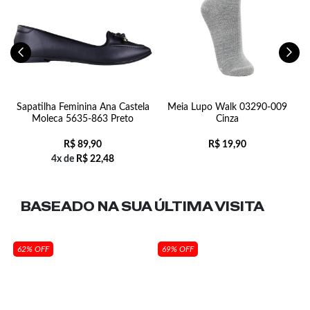
-
Sapatilha Feminina Ana Castela
Meia Lupo Walk 03290-009
Moleca 5635-863 Preto
Cinza
R$
89,90
R$
19,90
4x de
R$
22,48
BASEADO NA SUA
ÚLTIMA VISITA
62% OFF
69% OFF