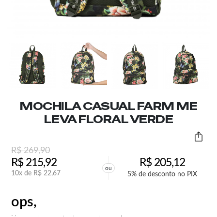
MOCHILA CASUAL FARM ME
LEVA FLORAL VERDE
R$
269,90
R$
215,92
R$
205,12
ou
10x de
R$
22,67
5% de desconto no PIX
ops,