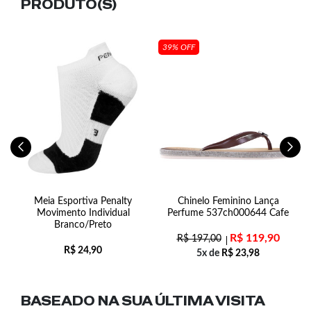
PRODUTO(S)
39% OFF
om
Meia Esportiva Penalty
Chinelo Feminino Lança
to
Movimento Individual
Perfume 537ch000644 Cafe
Branco/Preto
R$
119,90
R$
197,00
R$
24,90
5x de
R$
23,98
BASEADO NA SUA
ÚLTIMA VISITA