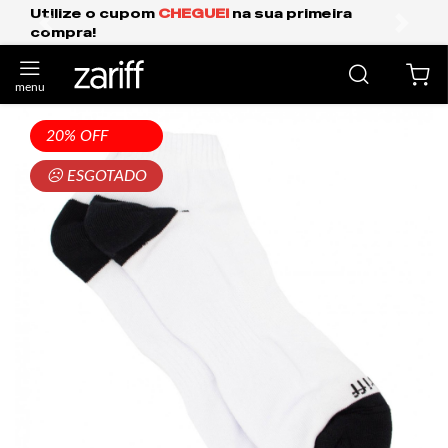
EI
na sua primeira
Frete Grátis Expresso pa
anterior
próxi
20% OFF
☹ ESGOTADO