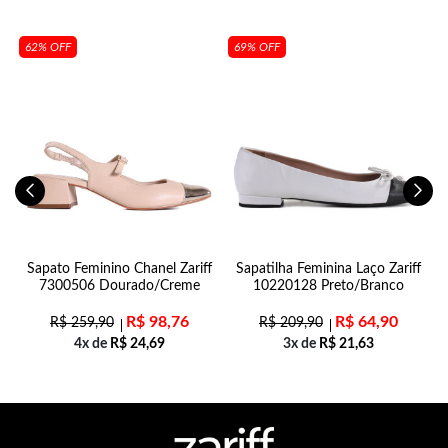
62% OFF
69% OFF
Sapato Feminino Chanel Zariff
Sapatilha Feminina Laço Zariff
7300506 Dourado/Creme
10220128 Preto/Branco
R$
98,76
R$
64,90
R$
259,90
R$
209,90
4x de
R$
24,69
3x de
R$
21,63