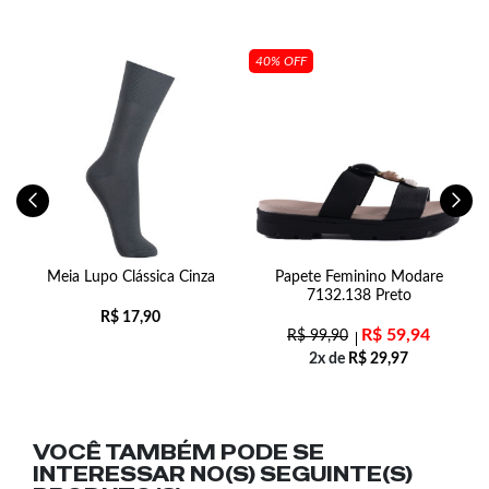
40% OFF
z
Meia Lupo Clássica Cinza
Papete Feminino Modare
7132.138 Preto
R$
17,90
R$
59,94
R$
99,90
2x de
R$
29,97
VOCÊ TAMBÉM PODE SE
INTERESSAR NO(S) SEGUINTE(S)