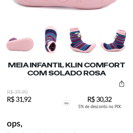
MEIA INFANTIL KLIN COMFORT
COM SOLADO ROSA
R$
39,90
R$
31,92
R$
30,32
ou
5% de desconto no PIX
ops,