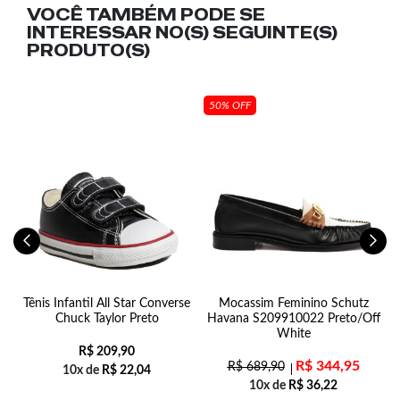
VOCÊ TAMBÉM PODE SE
INTERESSAR NO(S) SEGUINTE(S)
PRODUTO(S)
50% OFF
ff
Tênis Infantil All Star Converse
Mocassim Feminino Schutz
Chuck Taylor Preto
Havana S209910022 Preto/Off
White
R$
209,90
R$
344,95
R$
689,90
10x de
R$
22,04
10x de
R$
36,22