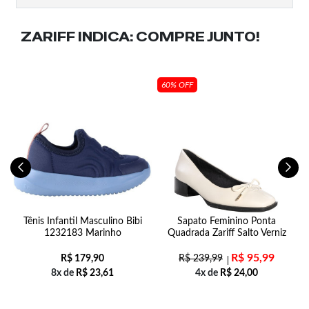
ZARIFF INDICA:
COMPRE JUNTO!
60% OFF
8
Tênis Infantil Masculino Bibi
Sapato Feminino Ponta
C
1232183 Marinho
Quadrada Zariff Salto Verniz
R$
95,99
R$
179,90
R$
239,99
8x de
R$
23,61
4x de
R$
24,00