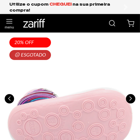
GUEI
na sua primeira
Frete Grátis Expresso
anterior
próxi
20% OFF
☹ ESGOTADO