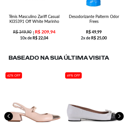
l
Tênis Masculino Zariff Casual
Desodorizante Palterm Odor
Kl35391 Off White Marinho
Frees
R$
209,94
R$
349,90
R$
49,99
10x de
R$
22,04
2x de
R$
25,00
BASEADO NA SUA
ÚLTIMA VISITA
62% OFF
69% OFF