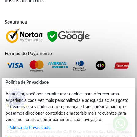
nossos atendentes!
Segurança
Formas de Pagamento
Credibilidade
Política de Privacidade
Ao aceitar, você nos permite usar cookies para oferecer uma
experiência cada vez mais personalizada e adequada ao seu gosto.
4.9
Utilizamos esses dados com segurança e transparência para que
possamos direcionar conteúdos e materiais mais relevantes para
você, melhorando continuamente a sua navegação.
Política de Privacidade
© Zariff. Todos os direitos reservados (Zariff On Line Com. de Calç. Ltda.) | Travessa
Frei Deodato, 230 | Francisco Beltrão | Parana - PR | CEP: 85601-620 | Brasil | CNPJ: