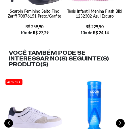
li
Scarpin Feminino Salto Fino
Tênis Infantil Menina Flash Bibi
S
Zariff 70876151 Preto/Grafite
1232302 Azul Escuro
R$
259,90
R$
229,90
10x de
R$
27,29
10x de
R$
24,14
VOCÊ TAMBÉM PODE SE
INTERESSAR NO(S) SEGUINTE(S)
PRODUTO(S)
40% OFF