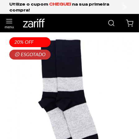
Utilize o cupom
CHEGUEI
na sua primeira
compra!
anterior
próxi
20% OFF
☹ ESGOTADO