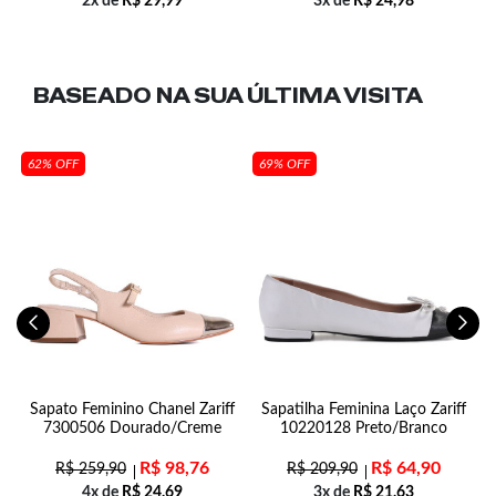
2x de
R$
29,99
3x de
R$
24,98
BASEADO NA SUA
ÚLTIMA VISITA
62% OFF
69% OFF
n
Sapato Feminino Chanel Zariff
Sapatilha Feminina Laço Zariff
7300506 Dourado/Creme
10220128 Preto/Branco
R$
98,76
R$
64,90
R$
259,90
R$
209,90
4x de
R$
24,69
3x de
R$
21,63