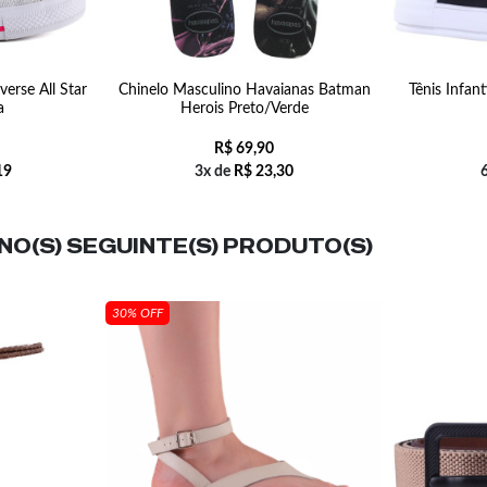
verse All Star
Chinelo Masculino Havaianas Batman
Tênis Infan
a
Herois Preto/Verde
R$
69,90
19
3x de
R$
23,30
O(S) SEGUINTE(S) PRODUTO(S)
30% OFF