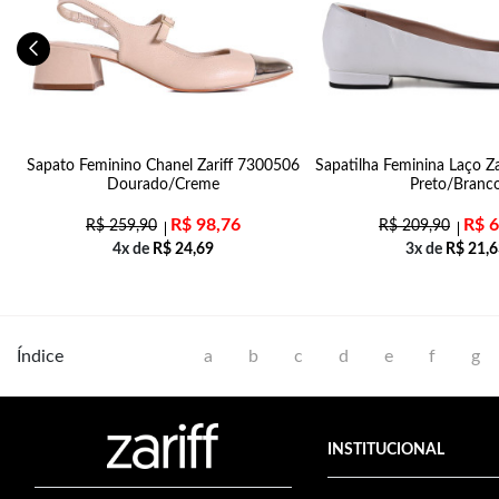
Sapato Feminino Chanel Zariff 7300506
Sapatilha Feminina Laço Z
Dourado/Creme
Preto/Branc
R$
98,76
R$
6
R$
259,90
R$
209,90
4x de
R$
24,69
3x de
R$
21,6
Índice
a
b
c
d
e
f
g
INSTITUCIONAL