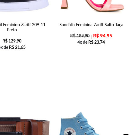
til Feminino Zariff 209-11
Sandália Feminina Zariff Salto Taça
Preto
R$
94,95
R$
189,90
R$
129,90
4x de
R$
23,74
6x de
R$
21,65