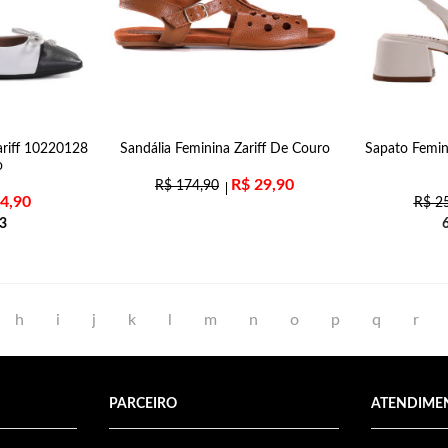
ariff 10220128
Sandália Feminina Zariff De Couro
Sapato Femin
o
R$
29,90
R$
174,90
4,90
R$
25
3
h
i
j
k
l
m
n
o
p
q
r
PARCEIRO
ATENDIME