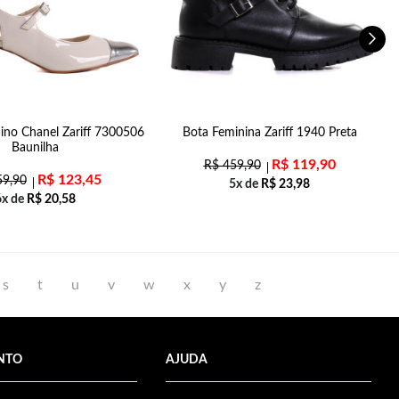
ino Chanel Zariff 7300506
Bota Feminina Zariff 1940 Preta
S
Baunilha
R$
119,90
R$
459,90
R$
123,45
9,90
5x de
R$
23,98
6x de
R$
20,58
s
t
u
v
w
x
y
z
NTO
AJUDA