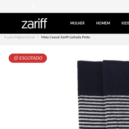
anterior
MULHER
HOMEM
KID
Ir para Página Inicial
Meia Casual Zariff Listrada Preto
☹ ESGOTADO