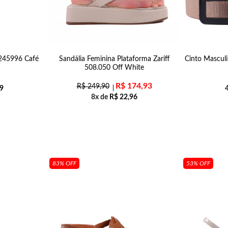
0245996 Café
Sandália Feminina Plataforma Zariff
Cinto Masculi
508.050 Off White
R$
174,93
R$
249,90
9
8x de
R$
22,96
83% OFF
53% OFF