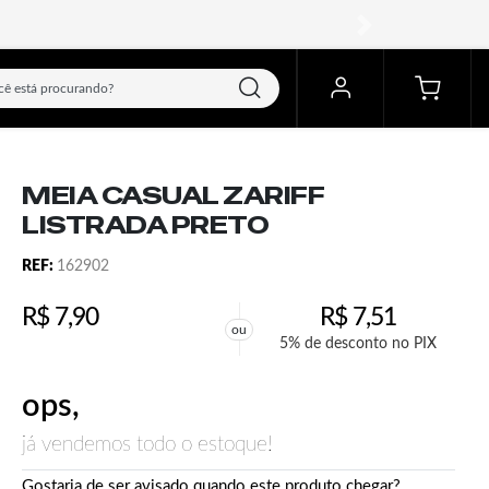
próximo
MEIA CASUAL ZARIFF
LISTRADA PRETO
REF:
162902
R$
7,90
R$
7,51
ou
5% de desconto no PIX
ops,
já vendemos todo o estoque!
Gostaria de ser avisado quando este produto chegar?