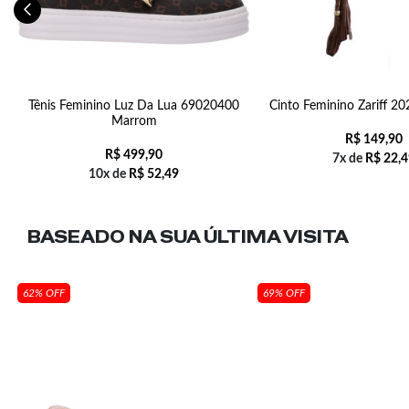
10
Tênis Feminino Luz Da Lua 69020400
Cinto Feminino Zariff 2
Marrom
R$
149,90
R$
499,90
7x de
R$
22,4
10x de
R$
52,49
BASEADO NA SUA
ÚLTIMA VISITA
62% OFF
69% OFF