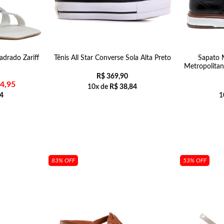
adrado Zariff
Tênis All Star Converse Sola Alta Preto
Sapato 
Metropolitan
R$
369,90
4,95
10x de
R$
38,84
4
1
83% OFF
53% OFF