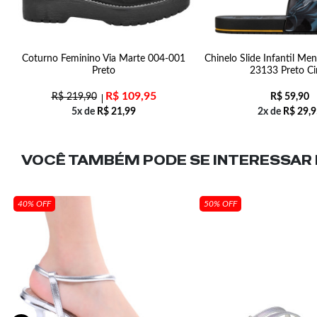
04
Coturno Feminino Via Marte 004-001
Chinelo Slide Infantil Me
Preto
23133 Preto Ci
R$
109,95
R$
219,90
R$
59,90
5x de
R$
21,99
2x de
R$
29,9
VOCÊ TAMBÉM PODE SE INTERESSAR N
40% OFF
50% OFF