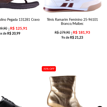
ulino Pegada 131281 Cravo
Tênis Ramarim Feminino 25-96101
T
Branco/Malbec
R$
125,91
9,90
R$
181,93
R$
279,90
6x de
R$
20,99
9x de
R$
21,23
50% OFF