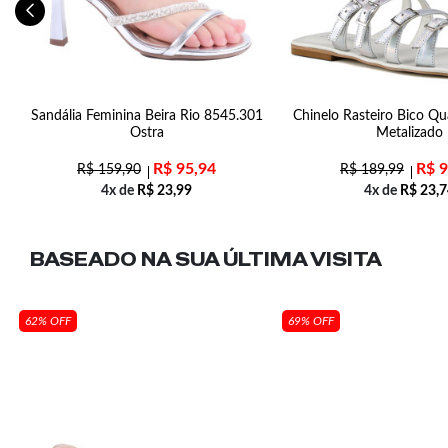
Sandália Feminina Beira Rio 8545.301
Chinelo Rasteiro Bico Qu
Ostra
Metalizado
R$
95,94
R$
9
R$
159,90
R$
189,99
4x de
R$
23,99
4x de
R$
23,7
BASEADO NA SUA
ÚLTIMA VISITA
62% OFF
69% OFF