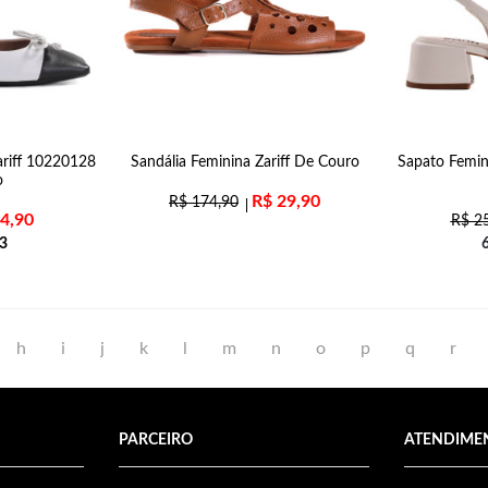
ariff 10220128
Sandália Feminina Zariff De Couro
Sapato Femin
o
R$
29,90
R$
174,90
4,90
R$
25
3
h
i
j
k
l
m
n
o
p
q
r
PARCEIRO
ATENDIME