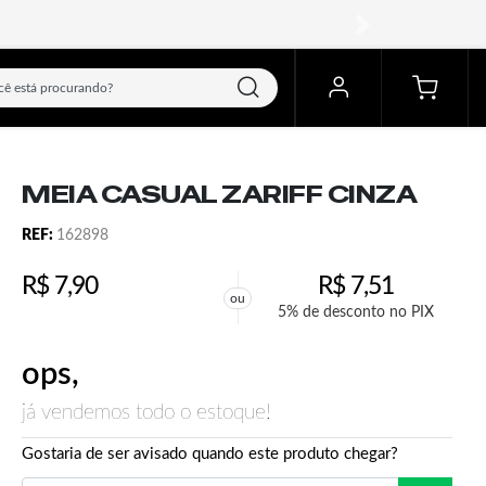
próximo
MEIA CASUAL ZARIFF CINZA
REF:
162898
R$
7,90
R$
7,51
ou
5% de desconto no PIX
ops,
já vendemos todo o estoque!
Gostaria de ser avisado quando este produto chegar?