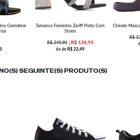
nino Grendene
Tamanco Feminino Zariff Preto Com
Chinelo Masc
nza
Strass
R$
13
R$
134,95
R$
249,90
5
6x de
R$
22,49
O(S) SEGUINTE(S) PRODUTO(S)