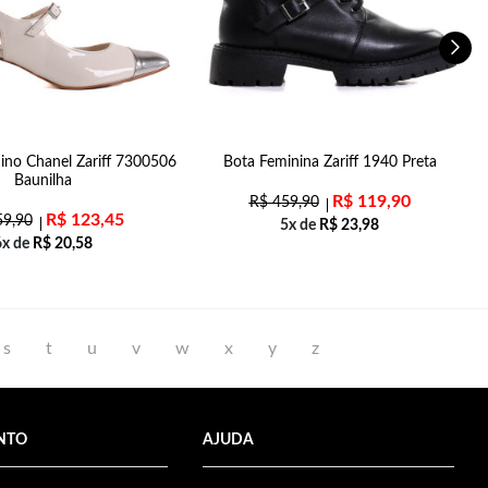
ino Chanel Zariff 7300506
Bota Feminina Zariff 1940 Preta
S
Baunilha
R$
119,90
R$
459,90
R$
123,45
9,90
5x de
R$
23,98
6x de
R$
20,58
s
t
u
v
w
x
y
z
NTO
AJUDA