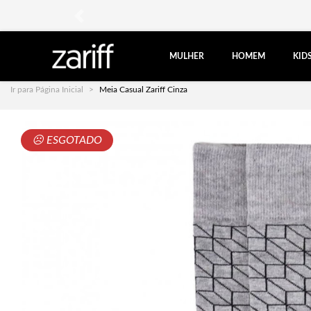
anterior
MULHER
HOMEM
KID
Ir para Página Inicial
Meia Casual Zariff Cinza
☹ ESGOTADO