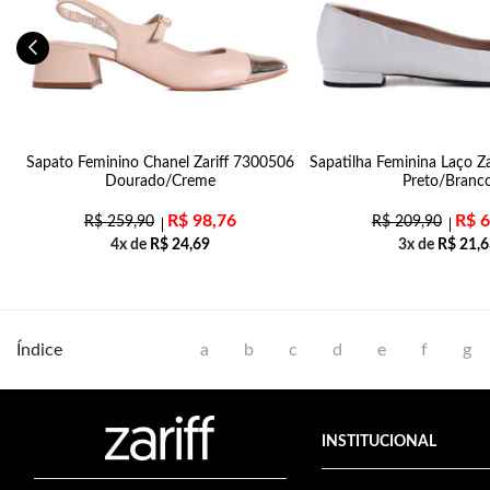
Sapato Feminino Chanel Zariff 7300506
Sapatilha Feminina Laço Z
Dourado/Creme
Preto/Branc
R$
98,76
R$
6
R$
259,90
R$
209,90
4x de
R$
24,69
3x de
R$
21,6
Índice
a
b
c
d
e
f
g
INSTITUCIONAL