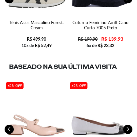
i
Tênis Asics Masculino Forest.
Coturno Feminino Zariff Cano
Cream
Curto 7005 Preto
R$
139,93
R$
499,90
R$
199,90
10x de
R$
52,49
6x de
R$
23,32
BASEADO NA SUA
ÚLTIMA VISITA
62% OFF
69% OFF