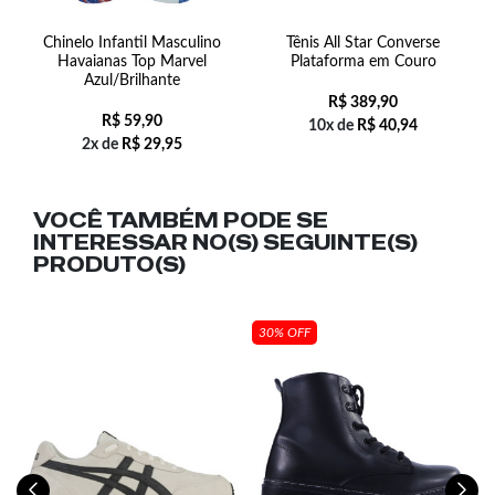
Chinelo Infantil Masculino
Tênis All Star Converse
é
Havaianas Top Marvel
Plataforma em Couro
Azul/Brilhante
R$
389,90
R$
59,90
10x de
R$
40,94
2x de
R$
29,95
VOCÊ TAMBÉM PODE SE
INTERESSAR NO(S) SEGUINTE(S)
PRODUTO(S)
30% OFF