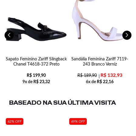
n
Sapato Feminino Zariff Slingback
Sandália Feminina Zariff 7119-
Chanel T4618-372 Preto
243 Branco Verniz
R$
132,93
R$
199,90
R$
189,90
9x de
R$
23,32
6x de
R$
22,16
BASEADO NA SUA
ÚLTIMA VISITA
62% OFF
69% OFF