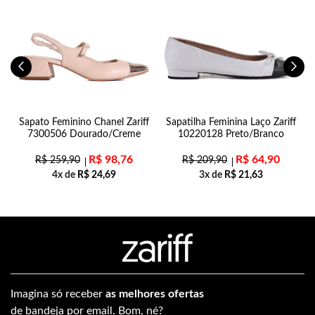
Sapato Feminino Chanel Zariff
Sapatilha Feminina Laço Zariff
7300506 Dourado/Creme
10220128 Preto/Branco
R$
98,76
R$
64,90
R$
259,90
R$
209,90
4x de
R$
24,69
3x de
R$
21,63
Imagina só receber
as melhores ofertas
de bandeja por email. Bom, né?