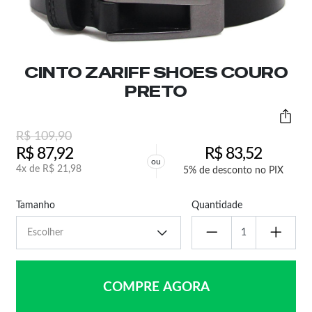
CINTO ZARIFF SHOES COURO
PRETO
R$
109,90
R$
87,92
R$
83,52
ou
4x de
R$
21,98
5% de desconto no PIX
Tamanho
Quantidade
COMPRE AGORA