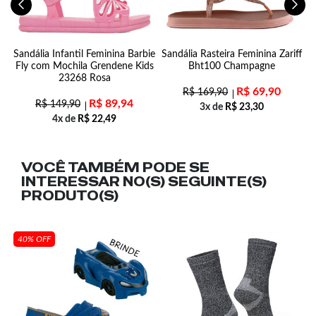
o
Sandália Infantil Feminina Barbie
Sandália Rasteira Feminina Zariff
Fly com Mochila Grendene Kids
Bht100 Champagne
23268 Rosa
R$
69,90
R$
169,90
R$
89,94
R$
149,90
3x de
R$
23,30
4x de
R$
22,49
VOCÊ TAMBÉM PODE SE
INTERESSAR NO(S) SEGUINTE(S)
PRODUTO(S)
40% OFF