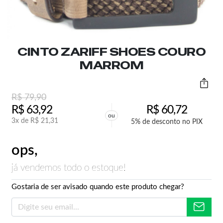
CINTO ZARIFF SHOES COURO
MARROM
R$
79,90
R$
63,92
R$
60,72
ou
3x de
R$
21,31
5% de desconto no PIX
ops,
já vendemos todo o estoque!
Gostaria de ser avisado quando este produto chegar?