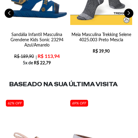
r
Sandália Infantil Masculina
Meia Masculina Trekking Selene
Grendene Kids Sonic 23294
4025.003 Preto Mescla
Azul/Amarelo
R$
39,90
R$
113,94
R$
189,90
5x de
R$
22,79
BASEADO NA SUA
ÚLTIMA VISITA
62% OFF
69% OFF