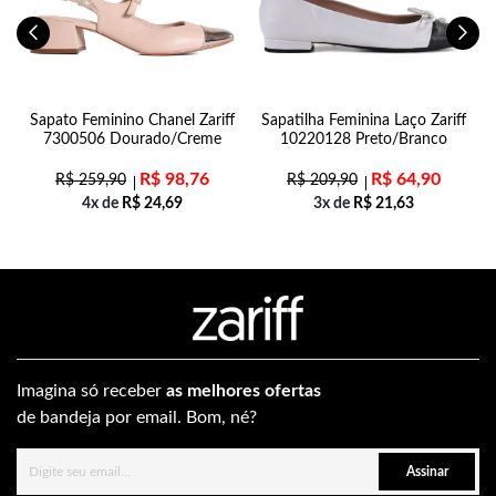
Sapato Feminino Chanel Zariff
Sapatilha Feminina Laço Zariff
7300506 Dourado/Creme
10220128 Preto/Branco
R$
98,76
R$
64,90
R$
259,90
R$
209,90
4x de
R$
24,69
3x de
R$
21,63
Imagina só receber
as melhores ofertas
de bandeja por email. Bom, né?
Assinar