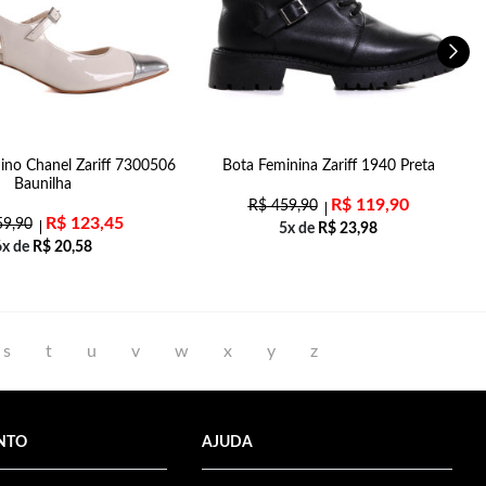
ino Chanel Zariff 7300506
Bota Feminina Zariff 1940 Preta
S
Baunilha
R$
119,90
R$
459,90
R$
123,45
9,90
5x de
R$
23,98
6x de
R$
20,58
s
t
u
v
w
x
y
z
NTO
AJUDA