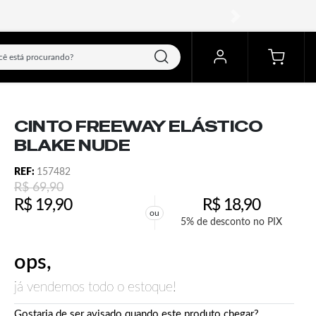
próximo
CINTO FREEWAY ELÁSTICO
BLAKE NUDE
REF:
157482
R$
69,90
R$
19,90
R$
18,90
ou
5% de desconto no PIX
ops,
já vendemos todo o estoque!
Gostaria de ser avisado quando este produto chegar?