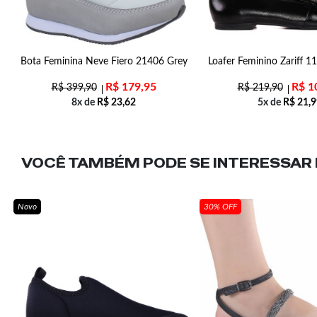
Bota Feminina Neve Fiero 21406 Grey
Loafer Feminino Zariff 1
R$
179,95
R$
1
R$
399,90
R$
219,90
8x de
R$
23,62
5x de
R$
21,9
VOCÊ TAMBÉM PODE SE INTERESSAR N
Novo
30% OFF