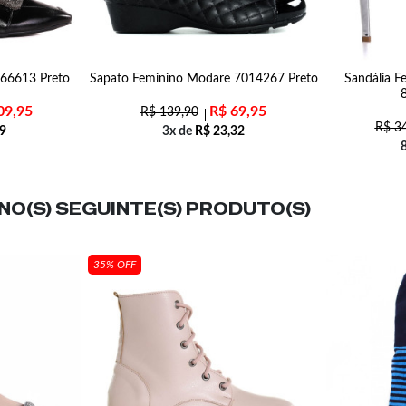
166613 Preto
Sapato Feminino Modare 7014267 Preto
Sandália Fe
09,95
R$
69,95
R$
139,90
R$
34
9
3x de
R$
23,32
O(S) SEGUINTE(S) PRODUTO(S)
35% OFF