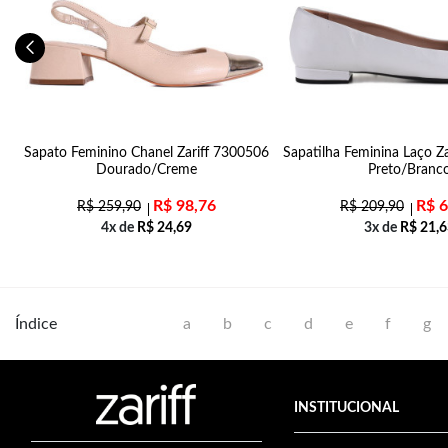
Sapato Feminino Chanel Zariff 7300506
Sapatilha Feminina Laço Z
Dourado/Creme
Preto/Branc
R$
98,76
R$
6
R$
259,90
R$
209,90
4x de
R$
24,69
3x de
R$
21,6
Índice
a
b
c
d
e
f
g
INSTITUCIONAL