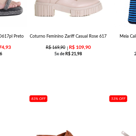
 D617pl Preto
Coturno Feminino Zariff Casual Rose 617
Meia Cal
74,93
R$
109,90
R$
169,90
6
5x de
R$
21,98
83% OFF
53% OFF