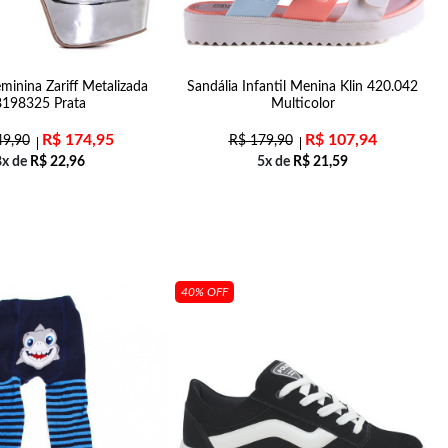
minina Zariff Metalizada
Sandália Infantil Menina Klin 420.042
8198325 Prata
Multicolor
R$
174,95
R$
107,94
9,90
R$
179,90
8x de
R$
22,96
5x de
R$
21,59
40% OFF