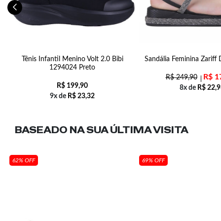
za
Tênis Infantil Menino Volt 2.0 Bibi
Sandália Feminina Zariff
1294024 Preto
R$
1
R$
249,90
R$
199,90
8x de
R$
22,9
9x de
R$
23,32
BASEADO NA SUA
ÚLTIMA VISITA
62% OFF
69% OFF