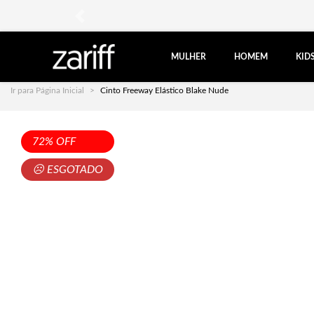
anterior
MULHER
HOMEM
KID
Ir para Página Inicial
Cinto Freeway Elástico Blake Nude
72% OFF
☹ ESGOTADO