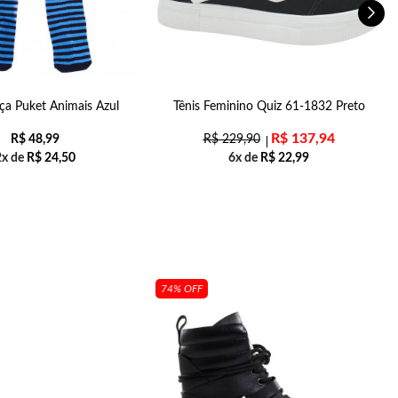
ça Puket Animais Azul
Tênis Feminino Quiz 61-1832 Preto
P
R$
137,94
R$
48,99
R$
229,90
2x de
R$
24,50
6x de
R$
22,99
74% OFF