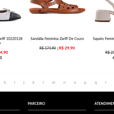
ariff 10220128
Sandália Feminina Zariff De Couro
Sapato Femin
o
R$
29,90
R$
174,90
4,90
R$
25
3
h
i
j
k
l
m
n
o
p
q
r
PARCEIRO
ATENDIME