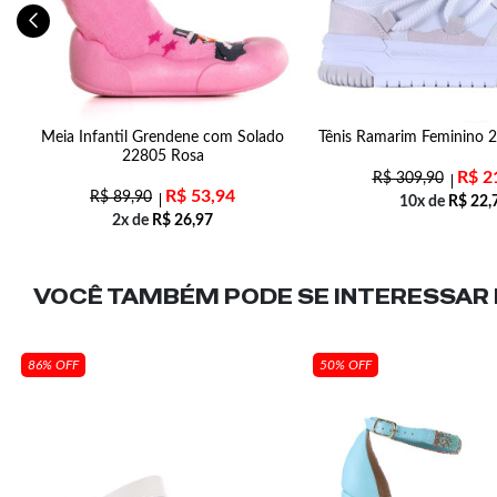
o
Meia Infantil Grendene com Solado
Tênis Ramarim Feminino 
22805 Rosa
R$
2
R$
309,90
R$
53,94
R$
89,90
10x de
R$
22,
2x de
R$
26,97
VOCÊ TAMBÉM PODE SE INTERESSAR N
86% OFF
50% OFF