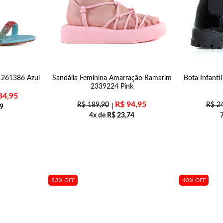
 1261386 Azul
Sandália Feminina Amarração Ramarim
Bota Infanti
2339224 Pink
34,95
R$
94,95
R$
189,90
R$
24
9
4x de
R$
23,74
83% OFF
40% OFF