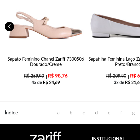
da
Sapato Feminino Chanel Zariff 7300506
Sapatilha Feminina Laço Z
Dourado/Creme
Preto/Branc
R$
98,76
R$
6
R$
259,90
R$
209,90
4x de
R$
24,69
3x de
R$
21,6
Índice
a
b
c
d
e
f
g
INSTITUCIONAL