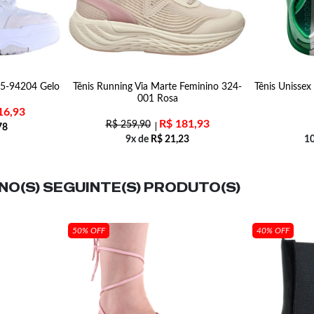
25-94204 Gelo
Tênis Running Via Marte Feminino 324-
Tênis Unissex
001 Rosa
16,93
R$
181,93
R$
259,90
78
9x de
R$
21,23
1
O(S) SEGUINTE(S) PRODUTO(S)
50% OFF
40% OFF