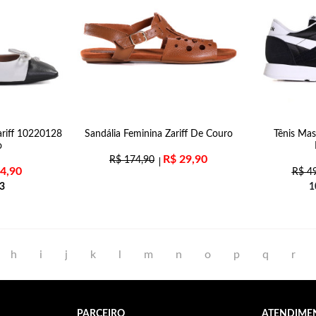
ariff 10220128
Sandália Feminina Zariff De Couro
Tênis Ma
o
R$
29,90
R$
174,90
4,90
R$
49
3
1
h
i
j
k
l
m
n
o
p
q
r
PARCEIRO
ATENDIME