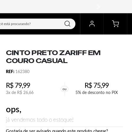
próximo
CINTO PRETO ZARIFF EM
COURO CASUAL
REF:
162380
R$
79,99
R$
75,99
ou
3x de
R$
26,66
5% de desconto no PIX
ops,
já vendemos todo o estoque!
Gostaria de ser avisado quando este produto chegar?