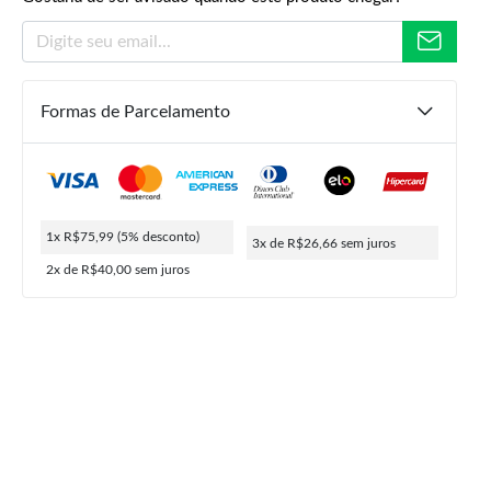
Formas de Parcelamento
R$
79,99
R$
75,99
ou
3x de
R$
26,66
5% de desconto no PIX
1x R$75,99
(5% desconto)
3x de R$26,66
sem juros
2x de R$40,00
sem juros