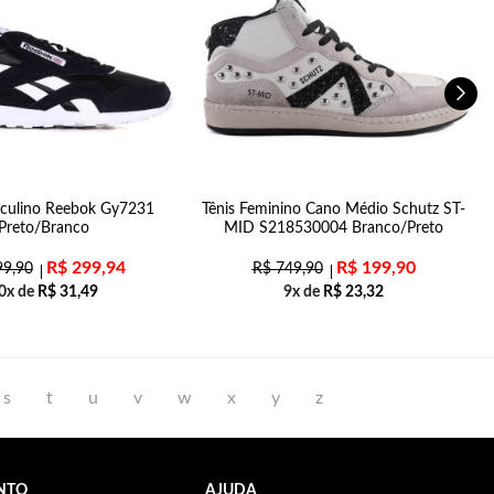
sculino Reebok Gy7231
Tênis Feminino Cano Médio Schutz ST-
Preto/Branco
MID S218530004 Branco/Preto
R$
299,94
R$
199,90
9,90
R$
749,90
0x de
R$
31,49
9x de
R$
23,32
s
t
u
v
w
x
y
z
NTO
AJUDA