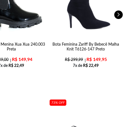
l Menina Xua Xua 240.003
Bota Feminina Zariff By Bebecê Malha
Preta
Knit T6126-147 Preto
R$
149,94
R$
149,95
9,00
R$
299,99
7x de
R$
22,49
7x de
R$
22,49
73% OFF