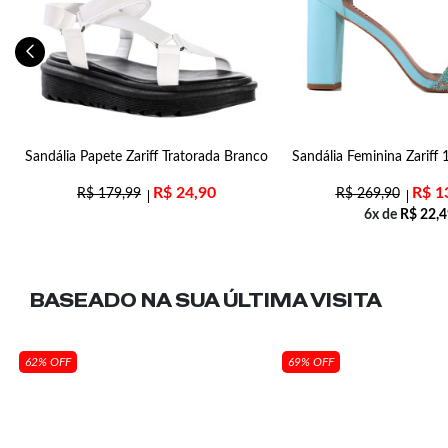
l
Sandália Papete Zariff Tratorada Branco
Sandália Feminina Zariff
R$
24,90
R$
1
R$
179,99
R$
269,90
6x de
R$
22,4
BASEADO NA SUA
ÚLTIMA VISITA
62% OFF
69% OFF