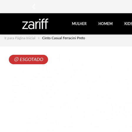
anterior
MULHER
HOMEM
KID
Ir para Página Inicial
Cinto Casual Ferracini Preto
☹ ESGOTADO