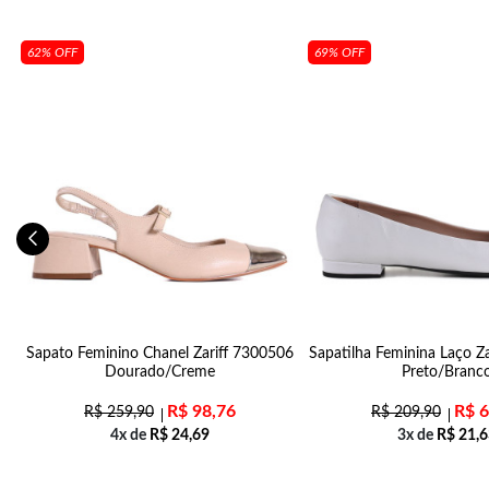
62% OFF
69% OFF
Sapato Feminino Chanel Zariff 7300506
Sapatilha Feminina Laço Z
Dourado/Creme
Preto/Branc
R$
98,76
R$
6
R$
259,90
R$
209,90
4x de
R$
24,69
3x de
R$
21,6