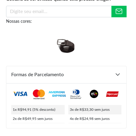
Nossas cores:
R$
99,90
R$
94,91
ou
4x de
R$
24,98
5% de desconto no PIX
Formas de Parcelamento
1x R$94,91
(5% desconto)
3x de R$33,30
sem juros
2x de R$49,95
sem juros
4x de R$24,98
sem juros