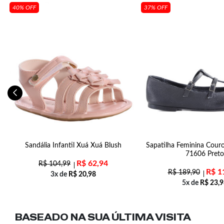
40% OFF
37% OFF
ck
Sandália Infantil Xuá Xuá Blush
Sapatilha Feminina Couro
71606 Preto
R$
62,94
R$
104,99
R$
1
R$
189,90
3x de
R$
20,98
5x de
R$
23,9
BASEADO NA SUA
ÚLTIMA VISITA