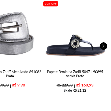
30% OFF
o Zariff Metalizado 891082
Papete Feminina Zariff 50471-90895
T
Prata
Verniz Preto
R$
9,90
R$
160,93
79,90
R$
229,90
8x de
R$
21,12