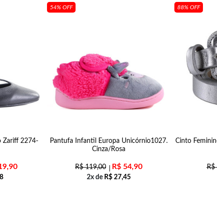
54% OFF
88% OFF
 Zariff 2274-
Pantufa Infantil Europa Unicórnio1027.
Cinto Feminin
Cinza/Rosa
19,90
R$
54,90
R$
119,00
R$
8
2x de
R$
27,45