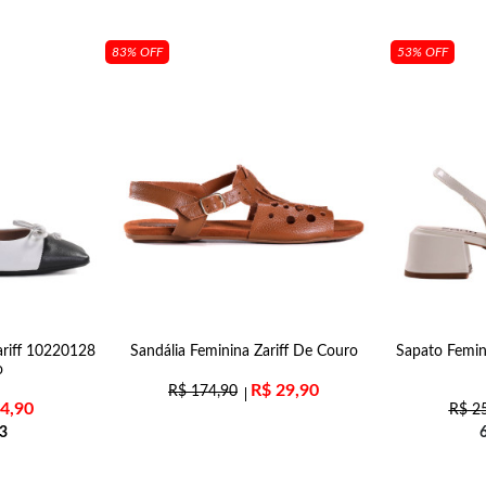
83% OFF
53% OFF
ariff 10220128
Sandália Feminina Zariff De Couro
Sapato Femin
o
R$
29,90
R$
174,90
4,90
R$
25
3