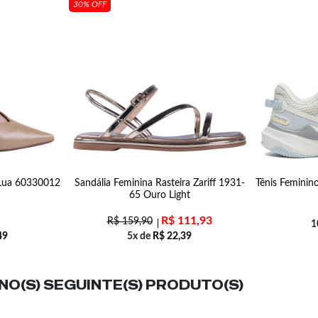
30% OFF
 Lua 60330012
Sandália Feminina Rasteira Zariff 1931-
Tênis Feminin
65 Ouro Light
R$
111,93
R$
159,90
1
49
5x de
R$
22,39
O(S) SEGUINTE(S) PRODUTO(S)