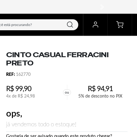
próximo
CINTO CASUAL FERRACINI
PRETO
REF:
162770
R$
99,90
R$
94,91
ou
4x de
R$
24,98
5% de desconto no PIX
ops,
já vendemos todo o estoque!
Gostaria de ser avisado quando este produto chegar?