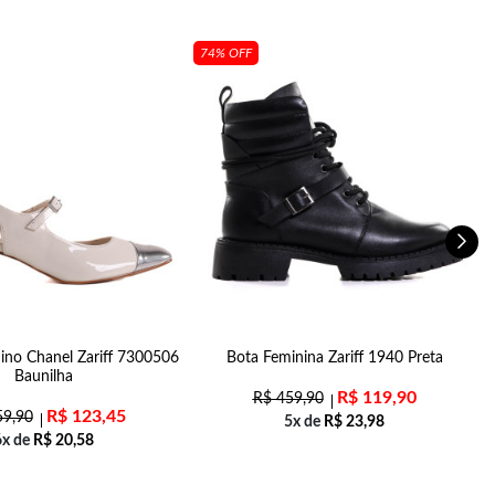
74% OFF
ino Chanel Zariff 7300506
Bota Feminina Zariff 1940 Preta
S
Baunilha
R$
119,90
R$
459,90
R$
123,45
9,90
5x de
R$
23,98
6x de
R$
20,58