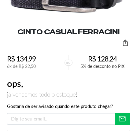
CINTO CASUAL FERRACINI
R$
134,99
R$
128,24
ou
6x de
R$
22,50
5% de desconto no PIX
ops,
já vendemos todo o estoque!
Gostaria de ser avisado quando este produto chegar?