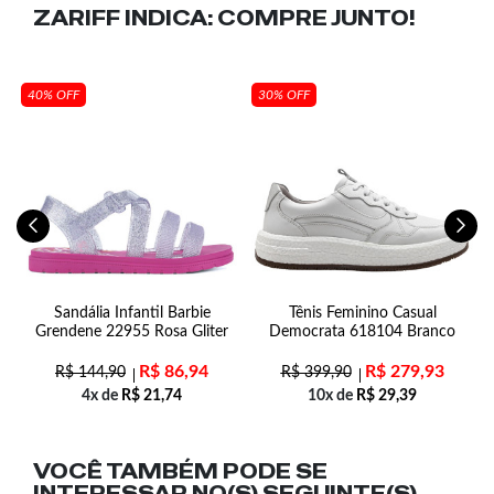
ZARIFF INDICA:
COMPRE JUNTO!
40% OFF
30% OFF
f
Sandália Infantil Barbie
Tênis Feminino Casual
C
Grendene 22955 Rosa Gliter
Democrata 618104 Branco
R$
86,94
R$
279,93
R$
144,90
R$
399,90
4x de
R$
21,74
10x de
R$
29,39
VOCÊ TAMBÉM PODE SE
INTERESSAR NO(S) SEGUINTE(S)