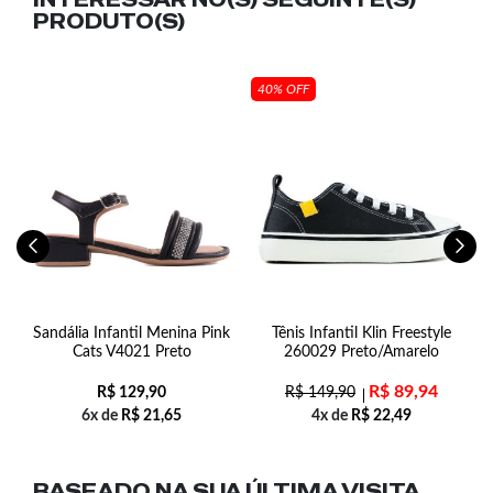
PRODUTO(S)
40% OFF
5-
Sandália Infantil Menina Pink
Tênis Infantil Klin Freestyle
Cats V4021 Preto
260029 Preto/Amarelo
R$
89,94
R$
129,90
R$
149,90
6x de
R$
21,65
4x de
R$
22,49
BASEADO NA SUA
ÚLTIMA VISITA