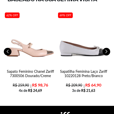
62% OFF
69% OFF
Sapato Feminino Chanel Zariff
Sapatilha Feminina Laço Zariff
7300506 Dourado/Creme
10220128 Preto/Branco
R$
98,76
R$
64,90
R$
259,90
R$
209,90
4x de
R$
24,69
3x de
R$
21,63