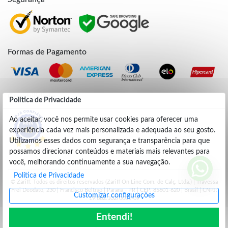
Formas de Pagamento
Credibilidade
Política de Privacidade
Ao aceitar, você nos permite usar cookies para oferecer uma
experiência cada vez mais personalizada e adequada ao seu gosto.
4.9
Utilizamos esses dados com segurança e transparência para que
possamos direcionar conteúdos e materiais mais relevantes para
você, melhorando continuamente a sua navegação.
Política de Privacidade
© Zariff. Todos os direitos reservados (Zariff On Line Com. de Calç. Ltda.) | Travessa
Frei Deodato, 230 | Francisco Beltrão | Parana - PR | CEP: 85601-620 | Brasil | CNPJ:
Customizar configurações
19.662.102/0001-09
Entendi!