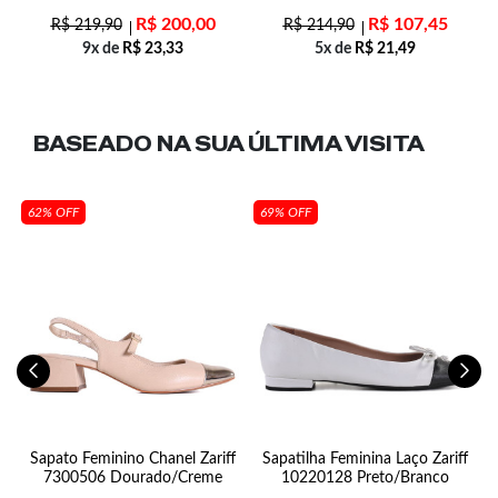
R$
200,00
R$
107,45
R$
219,90
R$
214,90
9x de
R$
23,33
5x de
R$
21,49
BASEADO NA SUA
ÚLTIMA VISITA
62% OFF
69% OFF
Sapato Feminino Chanel Zariff
Sapatilha Feminina Laço Zariff
7300506 Dourado/Creme
10220128 Preto/Branco