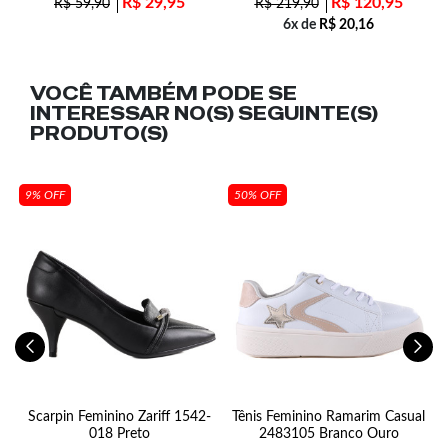
R$
29,95
R$
120,95
R$
59,90
R$
219,90
6x de
R$
20,16
VOCÊ TAMBÉM PODE SE
INTERESSAR NO(S) SEGUINTE(S)
PRODUTO(S)
9% OFF
50% OFF
Scarpin Feminino Zariff 1542-
Tênis Feminino Ramarim Casual
018 Preto
2483105 Branco Ouro