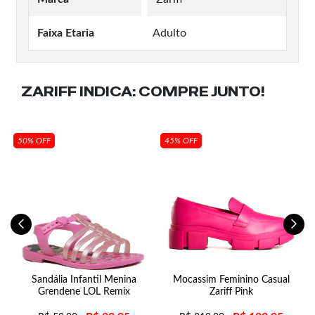
Faixa Etaria
Adulto
ZARIFF INDICA:
COMPRE JUNTO!
50% OFF
45% OFF
a
Sandália Infantil Menina
Mocassim Feminino Casual
Grendene LOL Remix
Zariff Pink