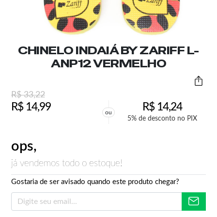
CHINELO INDAIÁ BY ZARIFF L-
ANP12 VERMELHO
R$
33,22
R$
14,99
R$
14,24
ou
5% de desconto no PIX
ops,
já vendemos todo o estoque!
Gostaria de ser avisado quando este produto chegar?