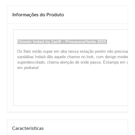
Informações do Produto
Chinelo Indaiá by Zariff – Primavera/Verão 2015
Primavera/Ver
Os flats estão super em alta nessa estação porém não precisam se
sandálias Indaiá dão aquele charme no look, com design moderno 
superdescolado, chama atenção de onde passa. Estampa em animal
em pedraria!
Características