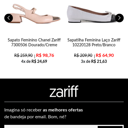
n
Sapato Feminino Chanel Zariff
Sapatilha Feminina Laço Zariff
7300506 Dourado/Creme
10220128 Preto/Branco
R$
98,76
R$
64,90
R$
259,90
R$
209,90
4x de
R$
24,69
3x de
R$
21,63
Imagina só receber
as melhores ofertas
de bandeja por email. Bom, né?