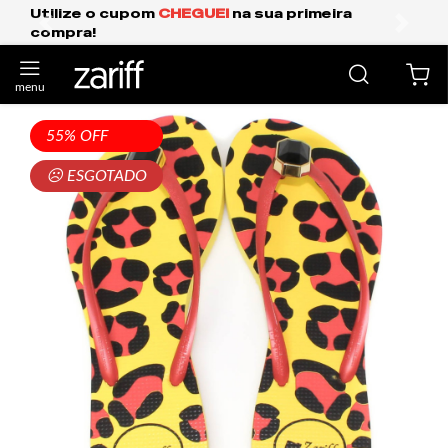
Utilize o cupom
CHEGUEI
na sua primeira
F
compra!
anterior
próxi
55% OFF
☹ ESGOTADO