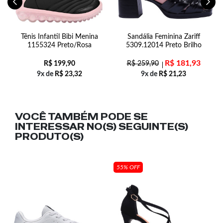
ff
Tênis Infantil Bibi Menina
Sandália Feminina Zariff
1155324 Preto/Rosa
5309.12014 Preto Brilho
A
R$
181,93
R$
199,90
R$
259,90
9x de
R$
23,32
9x de
R$
21,23
VOCÊ TAMBÉM PODE SE
INTERESSAR NO(S) SEGUINTE(S)
PRODUTO(S)
55% OFF