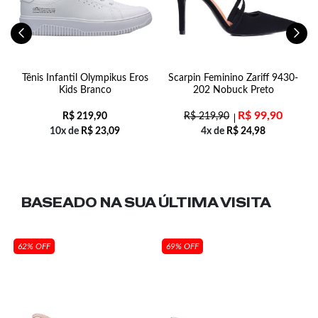
Tênis Infantil Olympikus Eros
Scarpin Feminino Zariff 9430-
B
Kids Branco
202 Nobuck Preto
R$
99,90
R$
219,90
R$
219,90
10x de
R$
23,09
4x de
R$
24,98
BASEADO NA SUA
ÚLTIMA VISITA
62% OFF
69% OFF