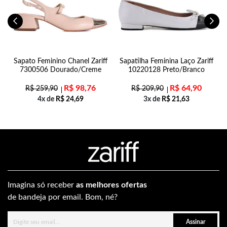
n
Sapato Feminino Chanel Zariff
Sapatilha Feminina Laço Zariff
7300506 Dourado/Creme
10220128 Preto/Branco
R$
98,76
R$
64,90
R$
259,90
R$
209,90
4x de
R$
24,69
3x de
R$
21,63
Imagina só receber
as melhores ofertas
de bandeja por email. Bom, né?
Assinar