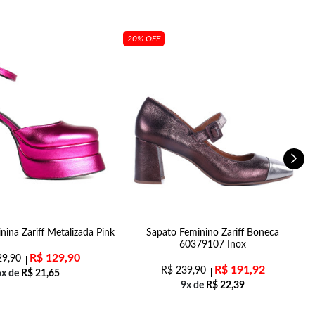
20% OFF
nina Zariff Metalizada Pink
Sapato Feminino Zariff Boneca
60379107 Inox
R$
129,90
9,90
R$
191,92
R$
239,90
6x de
R$
21,65
9x de
R$
22,39