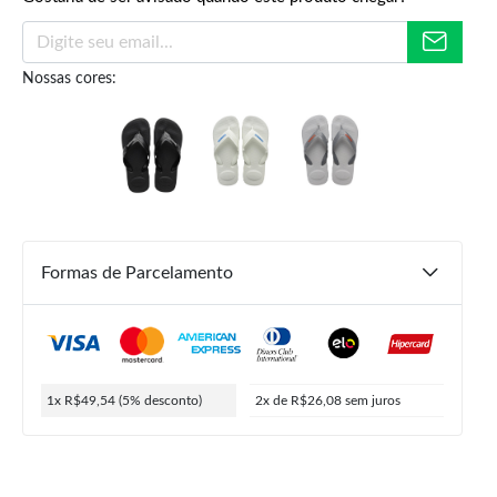
Nossas cores:
R$
54,90
R$
52,15
R$
49,54
ou
2x de
R$
26,08
5% de desconto no PIX
Formas de Parcelamento
1x R$49,54
(5% desconto)
2x de R$26,08
sem juros