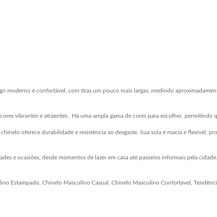
ign moderno e confortável, com tiras um pouco mais largas, medindo aproximadamente 
 cores vibrantes e atraentes. Há uma ampla gama de cores para escolher, permitindo q
 chinelo oferece durabilidade e resistência ao desgaste. Sua sola é macia e flexível,
dades e ocasiões, desde momentos de lazer em casa até passeios informais pela cidad
lino Estampado, Chinelo Masculino Casual, Chinelo Masculino Confortável, Tendênc