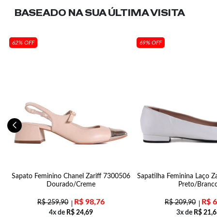
BASEADO NA SUA
ÚLTIMA VISITA
62% OFF
69% OFF
Sapato Feminino Chanel Zariff 7300506
Sapatilha Feminina Laço Z
Dourado/Creme
Preto/Branc
R$
98,76
R$
6
R$
259,90
R$
209,90
4x de
R$
24,69
3x de
R$
21,6