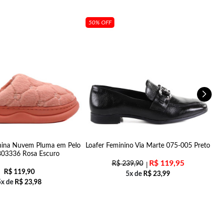
50% OFF
nina Nuvem Pluma em Pelo
Loafer Feminino Via Marte 075-005 Preto
 803336 Rosa Escuro
R$
119,95
R$
239,90
R$
119,90
5x de
R$
23,99
5x de
R$
23,98