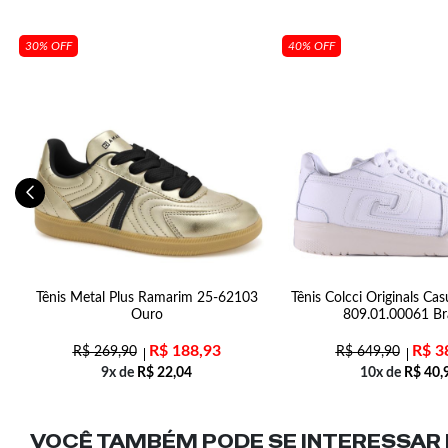
30% OFF
40% OFF
Tênis Metal Plus Ramarim 25-62103
Tênis Colcci Originals Ca
Ouro
809.01.00061 B
R$
188,93
R$
3
R$
269,90
R$
649,90
9x de
R$
22,04
10x de
R$
40,
VOCÊ TAMBÉM PODE SE INTERESSAR N