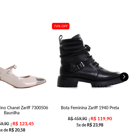
74% OFF
ino Chanel Zariff 7300506
Bota Feminina Zariff 1940 Preta
S
Baunilha
R$
119,90
R$
459,90
R$
123,45
9,90
5x de
R$
23,98
6x de
R$
20,58