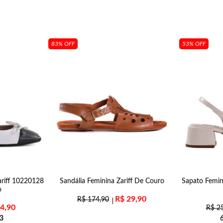
83% OFF
53% OFF
ariff 10220128
Sandália Feminina Zariff De Couro
Sapato Femin
o
R$
29,90
R$
174,90
4,90
R$
25
3