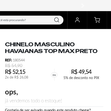
próximo
CHINELO MASCULINO
HAVAIANAS TOP MAX PRETO
REF:
180544
R$
54,90
R$
52,15
R$
49,54
ou
2x de
R$
26,08
5% de desconto no PIX
ops,
já vendemos todo o estoque!
Gostaria de ser avisado quando este produto chegar?