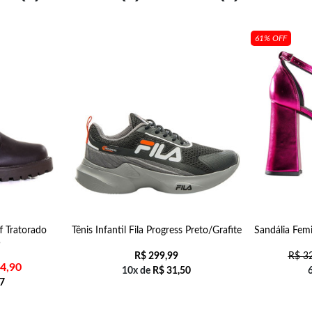
61% OFF
f Tratorado
Tênis Infantil Fila Progress Preto/Grafite
Sandália Femi
5
R$
299,99
R$
32
4,90
10x de
R$
31,50
7