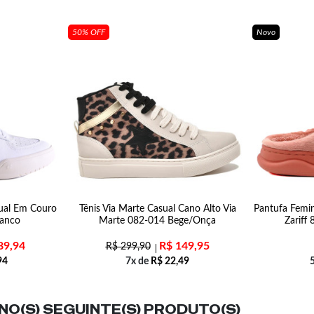
50% OFF
Novo
sual Em Couro
Tênis Via Marte Casual Cano Alto Via
Pantufa Femi
ranco
Marte 082-014 Bege/Onça
Zariff
89,94
R$
149,95
R$
299,90
94
7x de
R$
22,49
O(S) SEGUINTE(S) PRODUTO(S)