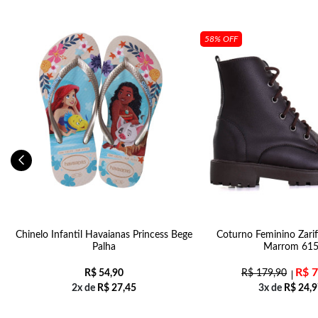
58% OFF
Chinelo Infantil Havaianas Princess Bege
Coturno Feminino Zarif
Palha
Marrom 61
R$
7
R$
54,90
R$
179,90
2x de
R$
27,45
3x de
R$
24,9