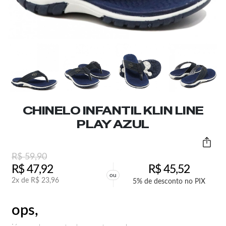
CHINELO INFANTIL KLIN LINE
PLAY AZUL
R$
59,90
R$
47,92
R$
45,52
ou
2x de
R$
23,96
5% de desconto no PIX
ops,