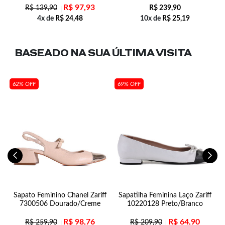
R$
97,93
R$
139,90
R$
239,90
4x de
R$
24,48
10x de
R$
25,19
BASEADO NA SUA
ÚLTIMA VISITA
62% OFF
69% OFF
Sapato Feminino Chanel Zariff
Sapatilha Feminina Laço Zariff
7300506 Dourado/Creme
10220128 Preto/Branco
R$
98,76
R$
64,90
R$
259,90
R$
209,90