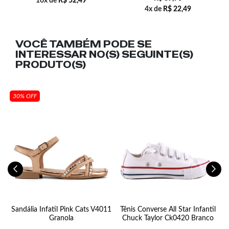
10x de
R$
52,49
4x de
R$
22,49
VOCÊ TAMBÉM PODE SE
INTERESSAR NO(S) SEGUINTE(S)
PRODUTO(S)
30% OFF
ky
Sandália Infatil Pink Cats V4011
Tênis Converse All Star Infantil
Granola
Chuck Taylor Ck0420 Branco