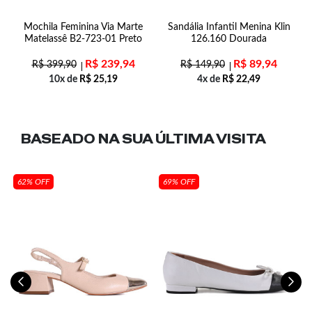
0
Mochila Feminina Via Marte
Sandália Infantil Menina Klin
Matelassê B2-723-01 Preto
126.160 Dourada
R$
239,94
R$
89,94
R$
399,90
R$
149,90
10x de
R$
25,19
4x de
R$
22,49
BASEADO NA SUA
ÚLTIMA VISITA
62% OFF
69% OFF