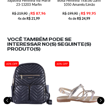
s
Sapatilha Feminina Via Marte
Bolsa Feminina Tiracolo Zariff
23-13203 Marfin
1050 Amarelo/Limão
R$
87,96
R$
99,95
R$
219,90
R$
199,90
4x de
R$
21,99
4x de
R$
24,99
VOCÊ TAMBÉM PODE SE
INTERESSAR NO(S) SEGUINTE(S)
PRODUTO(S)
40% OFF
40% OFF