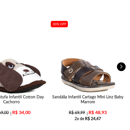
30% OFF
tufa Infantil Cotton Day
Sandália Infantil Cartago Mini Linz Baby
L
Cachorro
Marrom
R$
34,00
R$
48,93
9,00
R$
69,99
2x de
R$
24,47