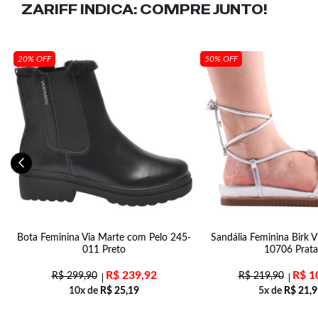
ZARIFF INDICA:
COMPRE JUNTO!
20% OFF
50% OFF
to
Bota Feminina Via Marte com Pelo 245-
Sandália Feminina Birk V
011 Preto
10706 Prata
R$
239,92
R$
1
R$
299,90
R$
219,90
10x de
R$
25,19
5x de
R$
21,9