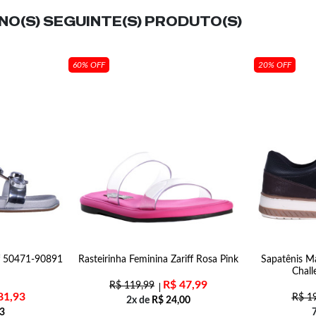
O(S) SEGUINTE(S) PRODUTO(S)
60% OFF
20% OFF
ff 50471-90891
Rasteirinha Feminina Zariff Rosa Pink
Sapatênis Ma
Chall
R$
47,99
R$
119,99
81,93
R$
19
2x de
R$
24,00
3