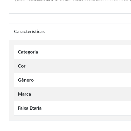
(Valores baseados no nº 37 características podem variar de acordo com
Características
Categoria
Cor
Gênero
Marca
Faixa Etaria