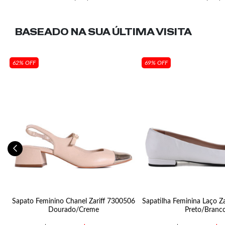
BASEADO NA SUA
ÚLTIMA VISITA
62% OFF
69% OFF
03
Sapato Feminino Chanel Zariff 7300506
Sapatilha Feminina Laço Z
Dourado/Creme
Preto/Branc