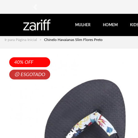
anterior
MULHER
HOMEM
KID
Ir para Página Inicial
Chinelo Havaianas Slim Flores Preto
40% OFF
☹ ESGOTADO