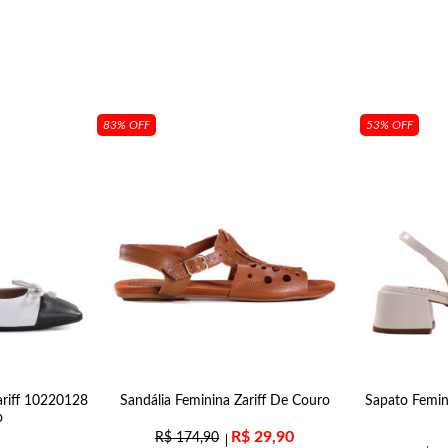
83% OFF
53% OFF
ariff 10220128
Sandália Feminina Zariff De Couro
Sapato Femin
o
R$
29,90
R$
174,90