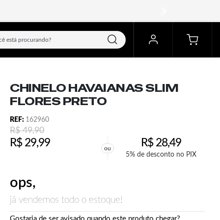
próximo
CHINELO HAVAIANAS SLIM
FLORES PRETO
REF:
162960
R$
49,90
R$
29,99
R$
28,49
ou
5% de desconto no PIX
ops,
já vendemos todo o estoque!
Gostaria de ser avisado quando este produto chegar?