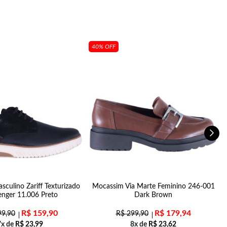
40% OFF
sculino Zariff Texturizado
Mocassim Via Marte Feminino 246-001
L
enger 11.006 Preto
Dark Brown
R$
159,90
R$
179,94
9,90
R$
299,90
7x de
R$
23,99
8x de
R$
23,62