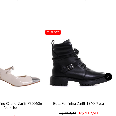
74% OFF
ino Chanel Zariff 7300506
Bota Feminina Zariff 1940 Preta
S
Baunilha
R$
119,90
R$
459,90