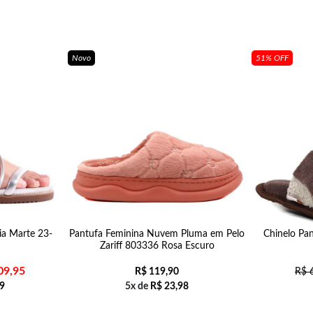
Novo
51% OFF
ia Marte 23-
Pantufa Feminina Nuvem Pluma em Pelo
Chinelo Pan
Zariff 803336 Rosa Escuro
09,95
R$
119,90
R$
6
9
5x de
R$
23,98