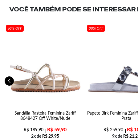
VOCÊ TAMBÉM PODE SE INTERESSAR N
68% OFF
30% OFF
ta
Sandália Rasteira Feminina Zariff
Papete Birk Feminina Zari
8648427 Off White/Nude
Prata
R$
59,90
R$
1
R$
189,90
R$
259,90
2x de
R$
29,95
9x de
R$
21,2