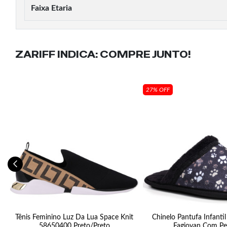
Faixa Etaria
ZARIFF INDICA:
COMPRE JUNTO!
27% OFF
s
Tênis Feminino Luz Da Lua Space Knit
Chinelo Pantufa Infant
58650400 Preto/Preto
Fagiovan Com Pe