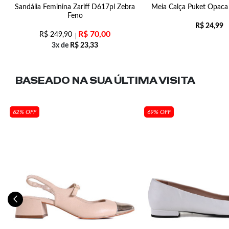
Sandália Feminina Zariff D617pl Zebra
Meia Calça Puket Opaca
Feno
R$
24,99
R$
70,00
R$
249,90
3x de
R$
23,33
BASEADO NA SUA
ÚLTIMA VISITA
62% OFF
69% OFF