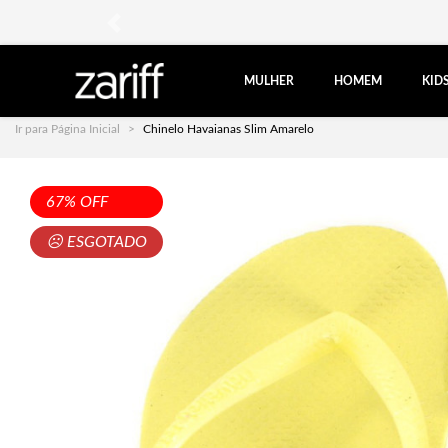
anterior
MULHER
HOMEM
KID
Ir para Página Inicial
Chinelo Havaianas Slim Amarelo
67% OFF
☹ ESGOTADO