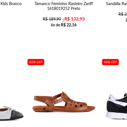
 Kids Branco
Tamanco Feminino Rasteiro Zariff
Sandália Ras
1618019252 Preto
R$
2
R$
132,93
R$
189,90
6x de
R$
22,16
83% OFF
40% OFF