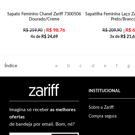
da
Sapato Feminino Chanel Zariff 7300506
Sapatilha Feminina Laço Z
Dourado/Creme
Preto/Branc
R$
98,76
R$
6
R$
259,90
R$
209,90
4x de
R$
24,69
3x de
R$
21,6
Índice
a
b
c
d
e
f
g
INSTITUCIONAL
Sobre a Zariff
Imagina só receber
as melhores
Compra segura
ofertas
de bandeja por email. Bom, né?