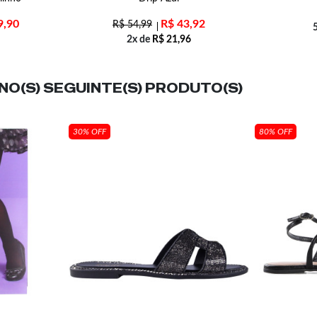
9,90
R$
43,92
R$
54,99
2x de
R$
21,96
O(S) SEGUINTE(S) PRODUTO(S)
30% OFF
80% OFF