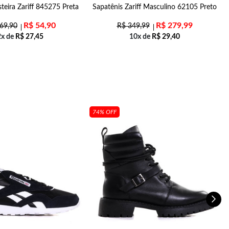
teira Zariff 845275 Preta
Sapatênis Zariff Masculino 62105 Preto
R$
54,90
R$
279,99
69,90
R$
349,99
2x de
R$
27,45
10x de
R$
29,40
74% OFF