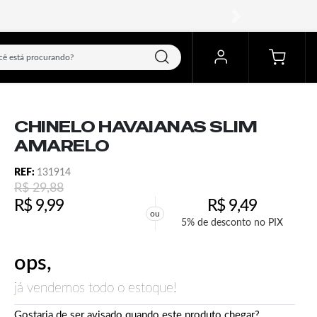
próximo
CHINELO HAVAIANAS SLIM
AMARELO
REF:
131914
R$
29,88
R$
9,99
R$
9,49
ou
5% de desconto no PIX
ops,
já vendemos todo o estoque!
Gostaria de ser avisado quando este produto chegar?