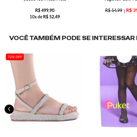
R$
3
R$
499,90
R$
54,99
10x de
R$
52,49
VOCÊ TAMBÉM PODE SE INTERESSAR N
72% OFF