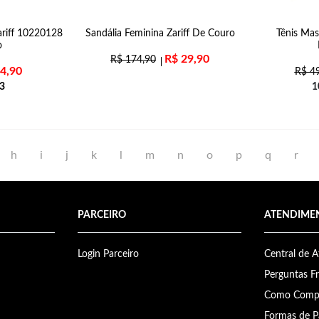
ariff 10220128
Sandália Feminina Zariff De Couro
Tênis Ma
o
R$
29,90
R$
174,90
4,90
R$
49
3
1
h
i
j
k
l
m
n
o
p
q
r
PARCEIRO
ATENDIME
Login Parceiro
Central de 
Perguntas F
Como Comp
Formas de 