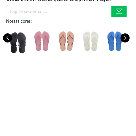
Nossas cores:
R$
29,88
R$
9,99
R$
9,49
ou
5% de desconto no PIX