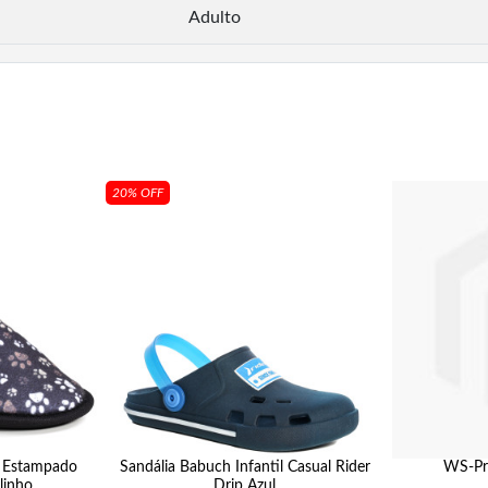
Adulto
20% OFF
il Estampado
Sandália Babuch Infantil Casual Rider
WS-Pr
linho
Drip Azul