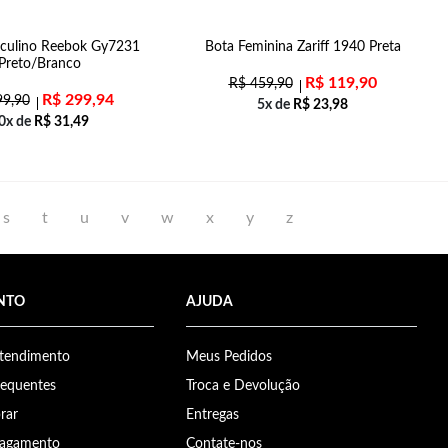
sculino Reebok Gy7231
Bota Feminina Zariff 1940 Preta
Preto/Branco
R$
119,90
R$
459,90
R$
299,94
9,90
5x de
R$
23,98
0x de
R$
31,49
s
t
u
v
w
x
y
z
NTO
AJUDA
Atendimento
Meus Pedidos
requentes
Troca e Devolução
rar
Entregas
Pagamento
Contate-nos