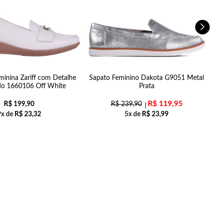
minina Zariff com Detalhe
Sapato Feminino Dakota G9051 Metal
do 1660106 Off White
Prata
R$
119,95
R$
199,90
R$
239,90
9x de
R$
23,32
5x de
R$
23,99