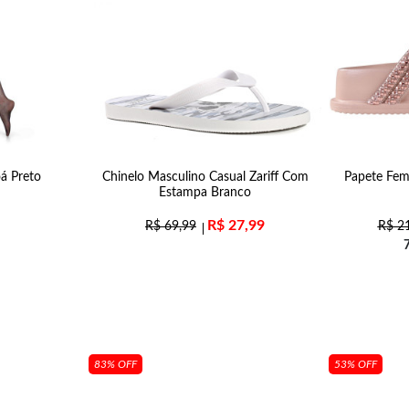
á Preto
Chinelo Masculino Casual Zariff Com
Papete Fem
Estampa Branco
R$
27,99
R$
69,99
R$
21
83% OFF
53% OFF