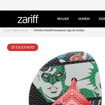
anterior
MULHER
HOMEM
KID
Ir para Página Inicial
Chinelo Infantil Havaianas Liga da Justiça
☹ ESGOTADO