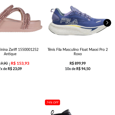
inina Zariff 1550001252
Tênis Fila Masculino Float Maxxi Pro 2
Antique
Roxo
R$
153,93
9,90
R$
899,99
7x de
R$
23,09
10x de
R$
94,50
74% OFF