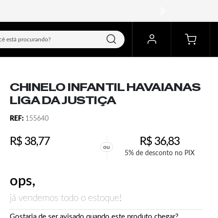
próximo
CHINELO INFANTIL HAVAIANAS
LIGA DA JUSTIÇA
REF:
155640
R$
38,77
R$
36,83
ou
5% de desconto no PIX
ops,
já vendemos todo o estoque!
Gostaria de ser avisado quando este produto chegar?