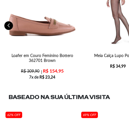
Loafer em Couro Feminino Bottero
Meia Calça Lupo Po
362701 Brown
R$
34,99
R$
154,95
R$
309,90
7x de
R$
23,24
BASEADO NA SUA
ÚLTIMA VISITA
62% OFF
69% OFF