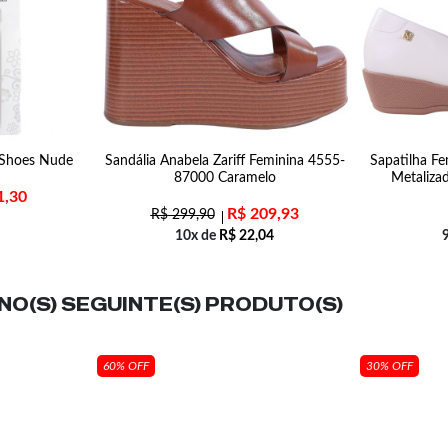
f Shoes Nude
Sandália Anabela Zariff Feminina 4555-
Sapatilha Fe
87000 Caramelo
Metaliza
1,30
R$
209,93
R$
299,90
10x de
R$
22,04
O(S) SEGUINTE(S) PRODUTO(S)
60% OFF
30% OFF