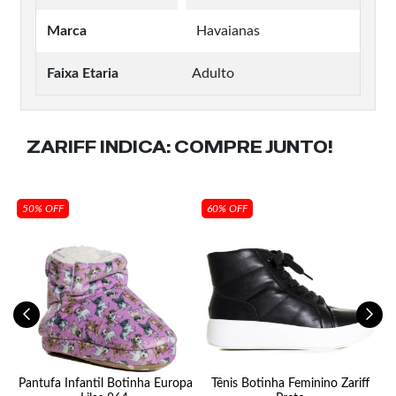
Marca
Havaianas
Faixa Etaria
Adulto
ZARIFF INDICA:
COMPRE JUNTO!
50% OFF
60% OFF
Pantufa Infantil Botinha Europa
Tênis Botinha Feminino Zariff
S