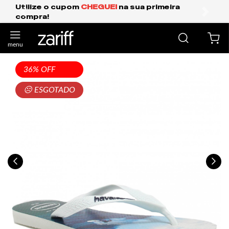
I
na sua primeira
Frete Grátis Expresso para
anterior
próxi
36% OFF
☹ ESGOTADO