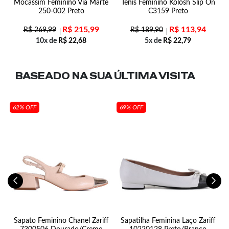
f
Mocassim Feminino Via Marte
Tênis Feminino Kolosh Slip On
250-002 Preto
C3159 Preto
R$
215,99
R$
113,94
R$
269,99
R$
189,90
10x de
R$
22,68
5x de
R$
22,79
BASEADO NA SUA
ÚLTIMA VISITA
62% OFF
69% OFF
n
Sapato Feminino Chanel Zariff
Sapatilha Feminina Laço Zariff