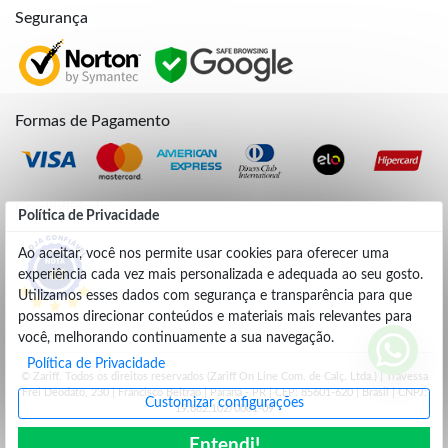
Segurança
Formas de Pagamento
Credibilidade
Política de Privacidade
Ao aceitar, você nos permite usar cookies para oferecer uma
experiência cada vez mais personalizada e adequada ao seu gosto.
4.9
Utilizamos esses dados com segurança e transparência para que
possamos direcionar conteúdos e materiais mais relevantes para
você, melhorando continuamente a sua navegação.
Política de Privacidade
© Zariff. Todos os direitos reservados (Zariff On Line Com. de Calç. Ltda.) | Travessa
Frei Deodato, 230 | Francisco Beltrão | Parana - PR | CEP: 85601-620 | Brasil | CNPJ:
Customizar configurações
19.662.102/0001-09
Entendi!