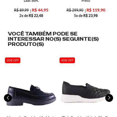
Lilas 864.
Preto
E
R$
44,95
R$
119,90
R$
89,99
R$
299,90
2x de
R$
22,48
5x de
R$
23,98
VOCÊ TAMBÉM PODE SE
INTERESSAR NO(S) SEGUINTE(S)
PRODUTO(S)
20% OFF
40% OFF